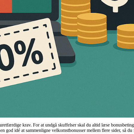
le uretfærdige krav. For at undgå skuffelser skal du altid læse bonusbe
 en god idé at sammenligne velkomstbonusser mellem flere sider, så du få