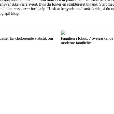
høver ikke være svært, hvis du følger en struktureret tilgang. Start me
d dine ressourcer for hjælp. Husk at begynde med små skridt, så du und
og spil klogt!
delse: En chokerende statistik om
Familien i fokus: 7 overraskende 
moderne familieliv