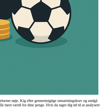
tingelserne nøje. Kig efter gennemsigtige omsætningskrav og undgå
r mest værdi for dine penge. Hvis du tager dig tid til at analysere