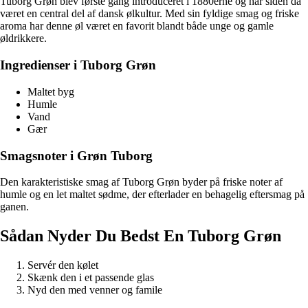
Tuborg Grøn blev første gang introduceret i 1880erne og har siden da
været en central del af dansk ølkultur. Med sin fyldige smag og friske
aroma har denne øl været en favorit blandt både unge og gamle
øldrikkere.
Ingredienser i Tuborg Grøn
Maltet byg
Humle
Vand
Gær
Smagsnoter i Grøn Tuborg
Den karakteristiske smag af Tuborg Grøn byder på friske noter af
humle og en let maltet sødme, der efterlader en behagelig eftersmag på
ganen.
Sådan Nyder Du Bedst En Tuborg Grøn
Servér den kølet
Skænk den i et passende glas
Nyd den med venner og famile