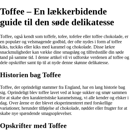
Toffee – En lækkerbidende
guide til den søde delikatesse
Toffee, også kendt som toffefe, tofee, tofefee eller toffee chokolade, er
en populær og velsmagende godbid, der ofte nydes i form af toffee
kiks, tuckiks eller kiks med karamel og chokolade. Disse lækre
snackmuligheder kan vække dine smagsløg og tilfredsstille din søde
tand på samme tid. I denne artikel vil vi udforske verdenen af toffee og
dele opskrifter samt tip til at nyde denne skønne delikatesse.
Historien bag Toffee
Toffee, der oprindeligt stammer fra England, har en lang historie bag
sig. Oprindeligt blev toffee lavet ved at koge sukker og smør sammen
for at skabe den karakteristiske karamelsmag, vi alle kender og elsker i
dag. Over årene er der blevet eksperimenteret med forskellige
variationer, herunder tilføjelse af chokolade, nødder eller frugter for at
skabe nye spændende smagsoplevelser.
Opskrifter med Toffee