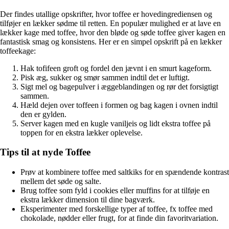
Der findes utallige opskrifter, hvor toffee er hovedingrediensen og
tilføjer en lækker sødme til retten. En populær mulighed er at lave en
lækker kage med toffee, hvor den bløde og søde toffee giver kagen en
fantastisk smag og konsistens. Her er en simpel opskrift på en lækker
toffeekage:
Hak tofifeen groft og fordel den jævnt i en smurt kageform.
Pisk æg, sukker og smør sammen indtil det er luftigt.
Sigt mel og bagepulver i æggeblandingen og rør det forsigtigt
sammen.
Hæld dejen over toffeen i formen og bag kagen i ovnen indtil
den er gylden.
Server kagen med en kugle vaniljeis og lidt ekstra toffee på
toppen for en ekstra lækker oplevelse.
Tips til at nyde Toffee
Prøv at kombinere toffee med saltkiks for en spændende kontrast
mellem det søde og salte.
Brug toffee som fyld i cookies eller muffins for at tilføje en
ekstra lækker dimension til dine bagværk.
Eksperimenter med forskellige typer af toffee, fx toffee med
chokolade, nødder eller frugt, for at finde din favoritvariation.