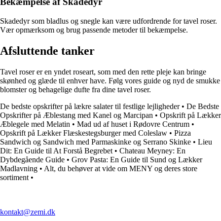
Bekæmpelse af Skadedyr
Skadedyr som bladlus og snegle kan være udfordrende for tavel roser.
Vær opmærksom og brug passende metoder til bekæmpelse.
Afsluttende tanker
Tavel roser er en yndet roseart, som med den rette pleje kan bringe
skønhed og glæde til enhver have. Følg vores guide og nyd de smukke
blomster og behagelige dufte fra dine tavel roser.
De bedste opskrifter på lækre salater til festlige lejligheder
•
De Bedste
Opskrifter på Æblestang med Kanel og Marcipan
•
Opskrift på Lækker
Æblegele med Melatin
•
Mad ud af huset i Rødovre Centrum
•
Opskrift på Lækker Flæskestegsburger med Coleslaw
•
Pizza
Sandwich og Sandwich med Parmaskinke og Serrano Skinke
•
Lieu
Dit: En Guide til At Forstå Begrebet
•
Chateau Meyney: En
Dybdegående Guide
•
Grov Pasta: En Guide til Sund og Lækker
Madlavning
•
Alt, du behøver at vide om MENY og deres store
sortiment
•
kontakt@zemi.dk