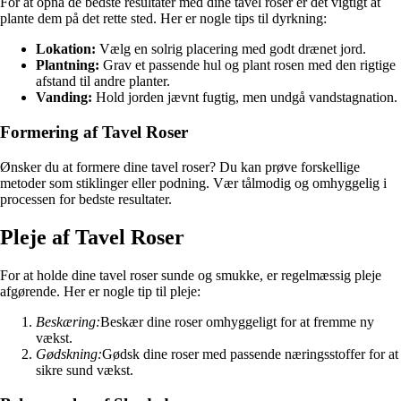
For at opnå de bedste resultater med dine tavel roser er det vigtigt at
plante dem på det rette sted. Her er nogle tips til dyrkning:
Lokation:
Vælg en solrig placering med godt drænet jord.
Plantning:
Grav et passende hul og plant rosen med den rigtige
afstand til andre planter.
Vanding:
Hold jorden jævnt fugtig, men undgå vandstagnation.
Formering af Tavel Roser
Ønsker du at formere dine tavel roser? Du kan prøve forskellige
metoder som stiklinger eller podning. Vær tålmodig og omhyggelig i
processen for bedste resultater.
Pleje af Tavel Roser
For at holde dine tavel roser sunde og smukke, er regelmæssig pleje
afgørende. Her er nogle tip til pleje:
Beskæring:
Beskær dine roser omhyggeligt for at fremme ny
vækst.
Gødskning:
Gødsk dine roser med passende næringsstoffer for at
sikre sund vækst.