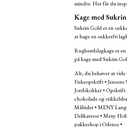
mindre. Her får du inspi
Kage med Sukrin
Sukrin Gold er en sukke
at bage en sukkerfri la
Rugbrødslagkage er en 
på kage med Sukrin Gol
Alt, du behøver at vid
Fiskeopskrift
•
Jensens 
Jordskokker
•
Opskrift:
chokolade og stikkels
Måltider
•
MENY Langenæ
Delikatesse
•
Meny Hobr
pakkeshop i Odense
•