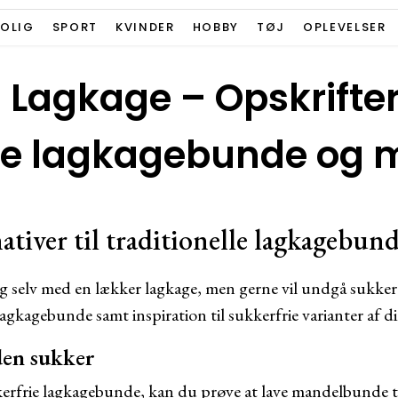
BOLIG
SPORT
KVINDER
HOBBY
TØJ
OPLEVELSER
i Lagkage – Opskrifte
ie lagkagebunde og 
ativer til traditionelle lagkagebun
g selv med en lækker lagkage, men gerne vil undgå sukker
lagkagebunde samt inspiration til sukkerfrie varianter af d
en sukker
kerfrie lagkagebunde, kan du prøve at lave mandelbunde ti