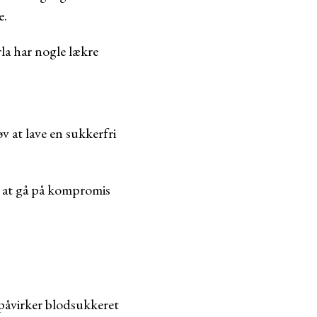
e.
la har nogle lækre
v at lave en sukkerfri
n at gå på kompromis
 påvirker blodsukkeret