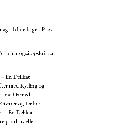
ag til dine kager. Prøv
rla har også opskrifter
– En Delikat
fter med Kylling og
et med is med
 Råvarer og Lækre
s – En Delikat
e posthus eller