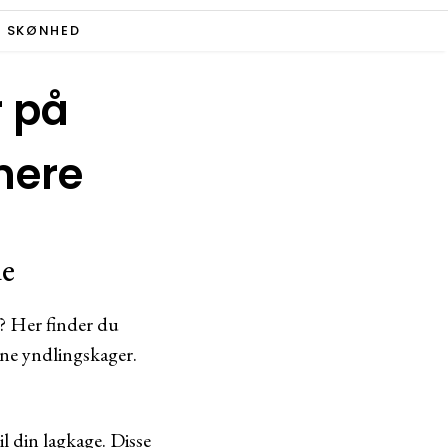
SKØNHED
r på
mere
de
? Her finder du
ine yndlingskager.
l din lagkage. Disse