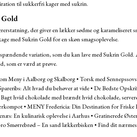
ration til sukkerfri kager med sukrin.
 Gold
rerstatning, der giver en lækker sødme og karameliseret sm
gkage med Sukrin Gold for en skøn smagsoplevelse.
spændende variation, som du kan lave med Sukrin Gold. A
d, som er værd at prøve.
e om Meny i Aalborg og Skalborg
•
Torsk med Sennepssovs 
Spareribs: Alt hvad du behøver at vide
•
De Bedste Opskri
 Bagt hvid chokolade med brændt hvid chokolade, server
bærkompot
•
MENY Fredericia: Din Destination for Friske
s: En kulinarisk oplevelse i Aarhus
•
Gratinerede Øster
o Smørrebrød – En sand lækkerbisken
•
Find dit nærmest