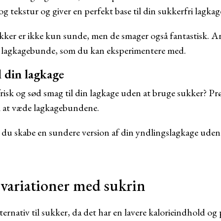
g tekstur og giver en perfekt base til din sukkerfri lagkag
er er ikke kun sunde, men de smager også fantastisk. Ar
ie lagkagebunde, som du kan eksperimentere med.
l din lagkage
frisk og sød smag til din lagkage uden at bruge sukker? Prø
il at væde lagkagebundene.
 du skabe en sundere version af din yndlingslagkage ude
evariationer med sukrin
ternativ til sukker, da det har en lavere kalorieindhold og