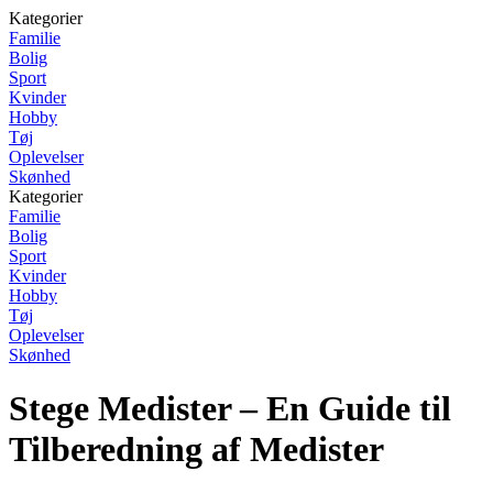
Kategorier
Familie
Bolig
Sport
Kvinder
Hobby
Tøj
Oplevelser
Skønhed
Kategorier
Familie
Bolig
Sport
Kvinder
Hobby
Tøj
Oplevelser
Skønhed
Stege Medister – En Guide til
Tilberedning af Medister