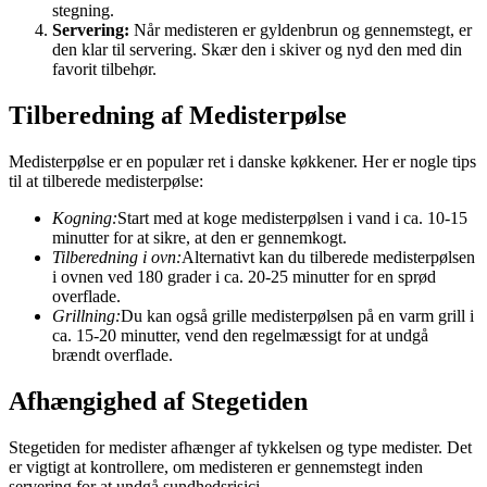
stegning.
Servering:
Når medisteren er gyldenbrun og gennemstegt, er
den klar til servering. Skær den i skiver og nyd den med din
favorit tilbehør.
Tilberedning af Medisterpølse
Medisterpølse er en populær ret i danske køkkener. Her er nogle tips
til at tilberede medisterpølse:
Kogning:
Start med at koge medisterpølsen i vand i ca. 10-15
minutter for at sikre, at den er gennemkogt.
Tilberedning i ovn:
Alternativt kan du tilberede medisterpølsen
i ovnen ved 180 grader i ca. 20-25 minutter for en sprød
overflade.
Grillning:
Du kan også grille medisterpølsen på en varm grill i
ca. 15-20 minutter, vend den regelmæssigt for at undgå
brændt overflade.
Afhængighed af Stegetiden
Stegetiden for medister afhænger af tykkelsen og type medister. Det
er vigtigt at kontrollere, om medisteren er gennemstegt inden
servering for at undgå sundhedsrisici.