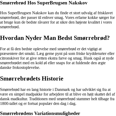
Smørrebrød Hos SuperBrugsen Nakskov
Hos SuperBrugsen Nakskov kan du finde et stort udvalg af frisklavet
smørrebrød, der passer til enhver smag. Vores erfarne kokke sørger for
at bruge kun de bedste råvarer for at sikre den højeste kvalitet i vores
smørrebrød.
Hvordan Nyder Man Bedst Smørrebrød?
For at få den bedste oplevelse med smørrebrød er det vigtigt at
præsentere det smukt. Læg gerne pynt på som friske krydderurter eller
citronskiver for at give retten ekstra farve og smag. Husk også at nyde
smørrebrødet med en kold øl eller snaps for at fuldende den ægte
danske frokostoplevelse.
Smørrebrødets Historie
Smørrebrød har en lang historie i Danmark og har udviklet sig fra at
være en simpel madpakke for arbejdere til at blive en højt skattet del af
dansk madkultur. Traditionen med smørrebrød stammer helt tilbage fra
1800-tallet og er fortsat populær den dag i dag.
Smørrebrødens Variationsmuligheder