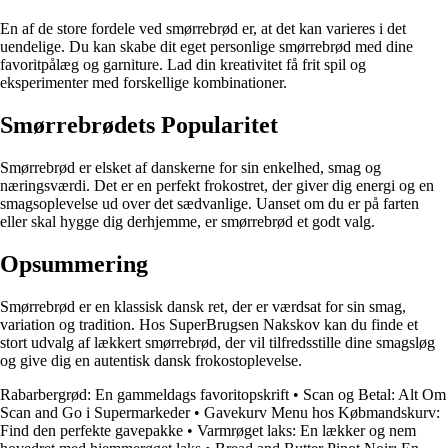
En af de store fordele ved smørrebrød er, at det kan varieres i det
uendelige. Du kan skabe dit eget personlige smørrebrød med dine
favoritpålæg og garniture. Lad din kreativitet få frit spil og
eksperimenter med forskellige kombinationer.
Smørrebrødets Popularitet
Smørrebrød er elsket af danskerne for sin enkelhed, smag og
næringsværdi. Det er en perfekt frokostret, der giver dig energi og en
smagsoplevelse ud over det sædvanlige. Uanset om du er på farten
eller skal hygge dig derhjemme, er smørrebrød et godt valg.
Opsummering
Smørrebrød er en klassisk dansk ret, der er værdsat for sin smag,
variation og tradition. Hos SuperBrugsen Nakskov kan du finde et
stort udvalg af lækkert smørrebrød, der vil tilfredsstille dine smagsløg
og give dig en autentisk dansk frokostoplevelse.
Rabarbergrød: En gammeldags favoritopskrift
•
Scan og Betal: Alt Om
Scan and Go i Supermarkeder
•
Gavekurv Menu hos Købmandskurv:
Find den perfekte gavepakke
•
Varmrøget laks: En lækker og nem