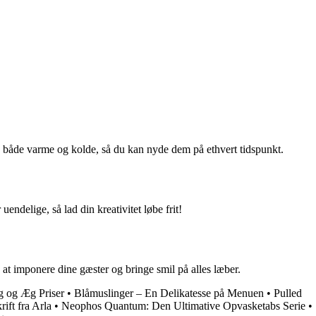
sk både varme og kolde, så du kan nyde dem på ethvert tidspunkt.
endelige, så lad din kreativitet løbe frit!
at imponere dine gæster og bringe smil på alles læber.
 og Æg Priser
•
Blåmuslinger – En Delikatesse på Menuen
•
Pulled
ift fra Arla
•
Neophos Quantum: Den Ultimative Opvasketabs Serie
•