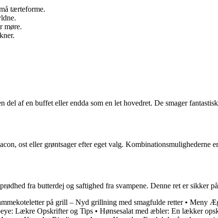
 små tærteforme.
yldne.
er møre.
kner.
n del af en buffet eller endda som en let hovedret. De smager fantasti
acon, ost eller grøntsager efter eget valg. Kombinationsmulighederne er u
rødhed fra butterdej og saftighed fra svampene. Denne ret er sikker på 
mmekoteletter på grill – Nyd grillning med smagfulde retter
•
Meny Æg
ibeye: Lækre Opskrifter og Tips
•
Hønsesalat med æbler: En lækker opskr