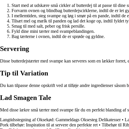
Start med at udskære små cirkler af butterdej til at passe til dine
Forvarm ovnen og blindbag butterdejscirklerne, indtil de er let g
I mellemtiden, steg svampe og løg i smør på en pande, indtil de 
Tilsæt mel og mælk til panden og lad det koge op, indtil fyldet ty
Smag til med salt, peber og frisk persille.
Fyld dine mini tærter med svampeblandingen.
Bag tærterne i ovnen, indtil de er sprøde og gyldne.
Servering
Disse butterdejstærter med svampe kan serveres som en lækker forret, e
Tip til Variation
Du kan tilpasse denne opskrift ved at tilføje andre ingredienser såsom b
Lad Smagen Tale
Med disse lækre små tærter med svampe får du en perfekt blanding af sp
Langtidsstegning af Oksekød: Gammeldags Oksesteg Delikatesser
•
La
Pork tilbehør: Inspiration til at servere den perfekte ret
•
Tilbehør til R