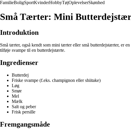
Familie
Bolig
Sport
Kvinder
Hobby
Tøj
Oplevelser
Skønhed
Små Tærter: Mini Butterdejstæ
Introduktion
Små tærter, også kendt som mini tærter eller små butterdejstærter, er en 
tilføje svampe til en butterdejstærte.
Ingredienser
Butterdej
Friske svampe (f.eks. champignon eller shiitake)
Løg
Smør
Mel
Mælk
Salt og peber
Frisk persille
Fremgangsmåde