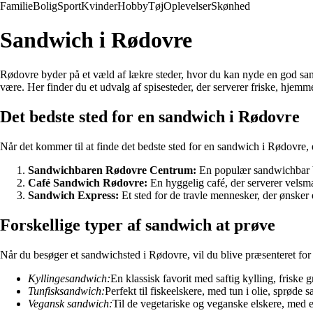
Familie
Bolig
Sport
Kvinder
Hobby
Tøj
Oplevelser
Skønhed
Sandwich i Rødovre
Rødovre byder på et væld af lækre steder, hvor du kan nyde en god sandw
være. Her finder du et udvalg af spisesteder, der serverer friske, hje
Det bedste sted for en sandwich i Rødovre
Når det kommer til at finde det bedste sted for en sandwich i Rødovre, 
Sandwichbaren Rødovre Centrum:
En populær sandwichbar be
Café Sandwich Rødovre:
En hyggelig café, der serverer velsma
Sandwich Express:
Et sted for de travle mennesker, der ønske
Forskellige typer af sandwich at prøve
Når du besøger et sandwichsted i Rødovre, vil du blive præsenteret for
Kyllingesandwich:
En klassisk favorit med saftig kylling, friske 
Tunfisksandwich:
Perfekt til fiskeelskere, med tun i olie, sprøde
Vegansk sandwich:
Til de vegetariske og veganske elskere, med e