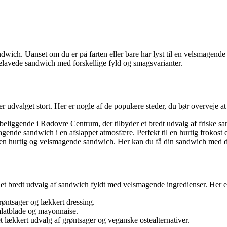
ich. Uanset om du er på farten eller bare har lyst til en velsmagende sa
mmelavede sandwich med forskellige fyld og smagsvarianter.
er udvalget stort. Her er nogle af de populære steder, du bør overveje a
liggende i Rødovre Centrum, der tilbyder et bredt udvalg af friske sa
gende sandwich i en afslappet atmosfære. Perfekt til en hurtig frokost e
r en hurtig og velsmagende sandwich. Her kan du få din sandwich med di
 et bredt udvalg af sandwich fyldt med velsmagende ingredienser. Her e
grøntsager og lækkert dressing.
 salatblade og mayonnaise.
t lækkert udvalg af grøntsager og veganske ostealternativer.