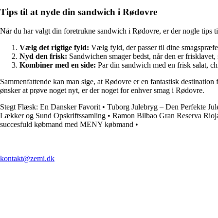
Tips til at nyde din sandwich i Rødovre
Når du har valgt din foretrukne sandwich i Rødovre, er der nogle tips ti
Vælg det rigtige fyld:
Vælg fyld, der passer til dine smagspræf
Nyd den frisk:
Sandwichen smager bedst, når den er frisklavet,
Kombiner med en side:
Par din sandwich med en frisk salat, ch
Sammenfattende kan man sige, at Rødovre er en fantastisk destination fo
ønsker at prøve noget nyt, er der noget for enhver smag i Rødovre.
Stegt Flæsk: En Dansker Favorit
•
Tuborg Julebryg – Den Perfekte Jule
Lækker og Sund Opskriftssamling
•
Ramon Bilbao Gran Reserva Rioj
succesfuld købmand med MENY købmand
•
kontakt@zemi.dk