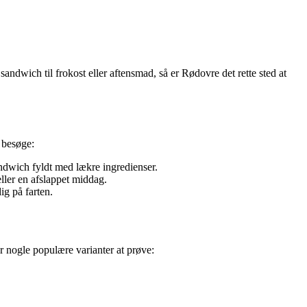
ndwich til frokost eller aftensmad, så er Rødovre det rette sted at
t besøge:
ndwich fyldt med lækre ingredienser.
ller en afslappet middag.
g på farten.
r nogle populære varianter at prøve: