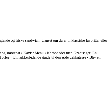
ende og friske sandwich. Uanset om du er til klassiske favoritter eller
st og smøreost
•
Kaviar Menu
•
Karbonader med Grøntsager: En
Toffee – En lækkerbidende guide til den søde delikatesse
•
Bliv en