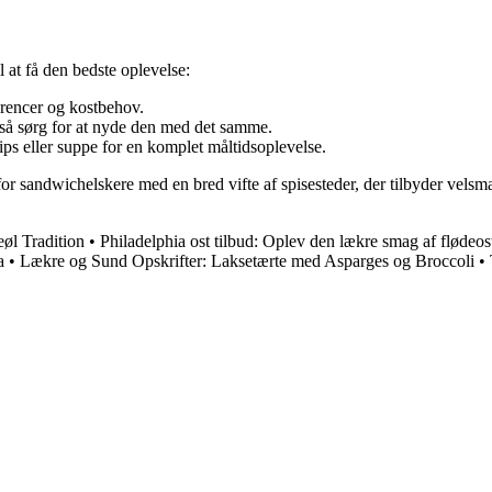
l at få den bedste oplevelse:
erencer og kostbehov.
 så sørg for at nyde den med det samme.
ips eller suppe for en komplet måltidsoplevelse.
r sandwichelskere med en bred vifte af spisesteder, der tilbyder velsmag
øl Tradition
•
Philadelphia ost tilbud: Oplev den lækre smag af flødeo
a
•
Lækre og Sund Opskrifter: Laksetærte med Asparges og Broccoli
•