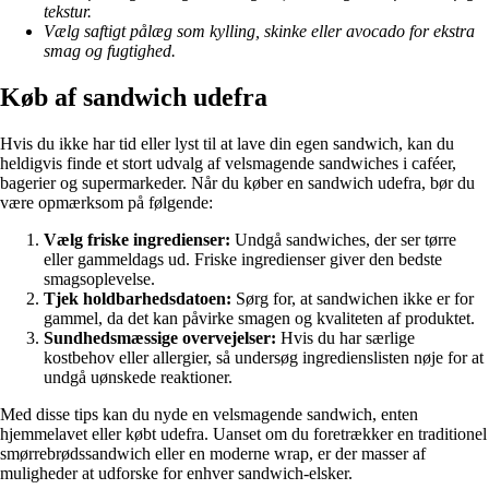
tekstur.
Vælg saftigt pålæg som kylling, skinke eller avocado for ekstra
smag og fugtighed.
Køb af sandwich udefra
Hvis du ikke har tid eller lyst til at lave din egen sandwich, kan du
heldigvis finde et stort udvalg af velsmagende sandwiches i caféer,
bagerier og supermarkeder. Når du køber en sandwich udefra, bør du
være opmærksom på følgende:
Vælg friske ingredienser:
Undgå sandwiches, der ser tørre
eller gammeldags ud. Friske ingredienser giver den bedste
smagsoplevelse.
Tjek holdbarhedsdatoen:
Sørg for, at sandwichen ikke er for
gammel, da det kan påvirke smagen og kvaliteten af produktet.
Sundhedsmæssige overvejelser:
Hvis du har særlige
kostbehov eller allergier, så undersøg ingredienslisten nøje for at
undgå uønskede reaktioner.
Med disse tips kan du nyde en velsmagende sandwich, enten
hjemmelavet eller købt udefra. Uanset om du foretrækker en traditionel
smørrebrødssandwich eller en moderne wrap, er der masser af
muligheder at udforske for enhver sandwich-elsker.