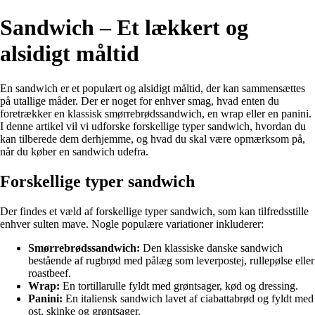
Sandwich – Et lækkert og
alsidigt måltid
En sandwich er et populært og alsidigt måltid, der kan sammensættes
på utallige måder. Der er noget for enhver smag, hvad enten du
foretrækker en klassisk smørrebrødssandwich, en wrap eller en panini.
I denne artikel vil vi udforske forskellige typer sandwich, hvordan du
kan tilberede dem derhjemme, og hvad du skal være opmærksom på,
når du køber en sandwich udefra.
Forskellige typer sandwich
Der findes et væld af forskellige typer sandwich, som kan tilfredsstille
enhver sulten mave. Nogle populære variationer inkluderer:
Smørrebrødssandwich:
Den klassiske danske sandwich
bestående af rugbrød med pålæg som leverpostej, rullepølse eller
roastbeef.
Wrap:
En tortillarulle fyldt med grøntsager, kød og dressing.
Panini:
En italiensk sandwich lavet af ciabattabrød og fyldt med
ost, skinke og grøntsager.