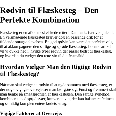
Rødvin til Flæskesteg – Den
Perfekte Kombination
Flæskesteg er en af de mest elskede retter i Danmark, især ved juletid.
En velsmagende flæskesteg kræver dog en passende drik for at
fuldende smagsoplevelsen. En god rødvin kan være det perfekte valg
til at akkompagnere den saftige og sprøde flæskesteg. I denne artikel
vil vi dykke ned i, hvilke typer rødvin der passer bedst til flæskesteg,
og hvordan du vælger den rette vin til din festmåltid.
Hvordan Vælger Man den Rigtige Rødvin
til Flæskesteg?
Når man skal vælge en rødvin til at nyde sammen med flæskesteg, er
der nogle vigtige overvejelser man bør gøre sig. Først og fremmest skal
man tænke på smagsprofilen af flæskestegen. Den saftige svinekød,
kombineret med sprød svær, kræver en vin, der kan balancere fedmen
og samtidig komplementere kødets smag.
Vigtige Faktorer at Overveje: