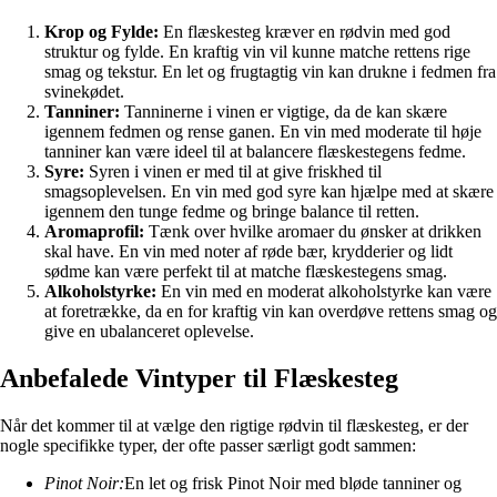
Krop og Fylde:
En flæskesteg kræver en rødvin med god
struktur og fylde. En kraftig vin vil kunne matche rettens rige
smag og tekstur. En let og frugtagtig vin kan drukne i fedmen fra
svinekødet.
Tanniner:
Tanninerne i vinen er vigtige, da de kan skære
igennem fedmen og rense ganen. En vin med moderate til høje
tanniner kan være ideel til at balancere flæskestegens fedme.
Syre:
Syren i vinen er med til at give friskhed til
smagsoplevelsen. En vin med god syre kan hjælpe med at skære
igennem den tunge fedme og bringe balance til retten.
Aromaprofil:
Tænk over hvilke aromaer du ønsker at drikken
skal have. En vin med noter af røde bær, krydderier og lidt
sødme kan være perfekt til at matche flæskestegens smag.
Alkoholstyrke:
En vin med en moderat alkoholstyrke kan være
at foretrække, da en for kraftig vin kan overdøve rettens smag og
give en ubalanceret oplevelse.
Anbefalede Vintyper til Flæskesteg
Når det kommer til at vælge den rigtige rødvin til flæskesteg, er der
nogle specifikke typer, der ofte passer særligt godt sammen:
Pinot Noir:
En let og frisk Pinot Noir med bløde tanniner og