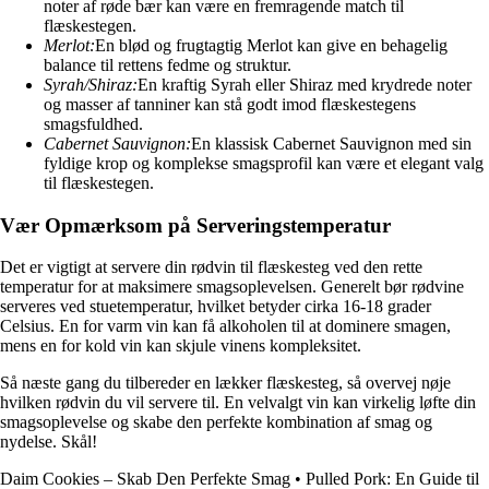
noter af røde bær kan være en fremragende match til
flæskestegen.
Merlot:
En blød og frugtagtig Merlot kan give en behagelig
balance til rettens fedme og struktur.
Syrah/Shiraz:
En kraftig Syrah eller Shiraz med krydrede noter
og masser af tanniner kan stå godt imod flæskestegens
smagsfuldhed.
Cabernet Sauvignon:
En klassisk Cabernet Sauvignon med sin
fyldige krop og komplekse smagsprofil kan være et elegant valg
til flæskestegen.
Vær Opmærksom på Serveringstemperatur
Det er vigtigt at servere din rødvin til flæskesteg ved den rette
temperatur for at maksimere smagsoplevelsen. Generelt bør rødvine
serveres ved stuetemperatur, hvilket betyder cirka 16-18 grader
Celsius. En for varm vin kan få alkoholen til at dominere smagen,
mens en for kold vin kan skjule vinens kompleksitet.
Så næste gang du tilbereder en lækker flæskesteg, så overvej nøje
hvilken rødvin du vil servere til. En velvalgt vin kan virkelig løfte din
smagsoplevelse og skabe den perfekte kombination af smag og
nydelse. Skål!
Daim Cookies – Skab Den Perfekte Smag
•
Pulled Pork: En Guide til