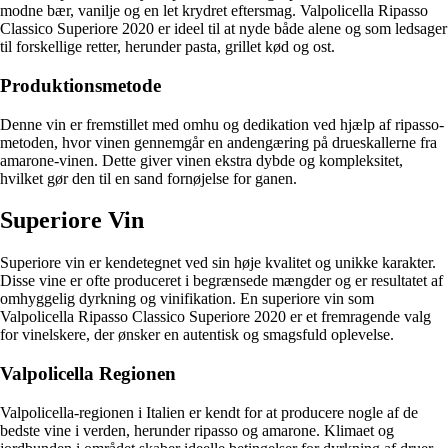
modne bær, vanilje og en let krydret eftersmag. Valpolicella Ripasso
Classico Superiore 2020 er ideel til at nyde både alene og som ledsager
til forskellige retter, herunder pasta, grillet kød og ost.
Produktionsmetode
Denne vin er fremstillet med omhu og dedikation ved hjælp af ripasso-
metoden, hvor vinen gennemgår en andengæring på drueskallerne fra
amarone-vinen. Dette giver vinen ekstra dybde og kompleksitet,
hvilket gør den til en sand fornøjelse for ganen.
Superiore Vin
Superiore vin er kendetegnet ved sin høje kvalitet og unikke karakter.
Disse vine er ofte produceret i begrænsede mængder og er resultatet af
omhyggelig dyrkning og vinifikation. En superiore vin som
Valpolicella Ripasso Classico Superiore 2020 er et fremragende valg
for vinelskere, der ønsker en autentisk og smagsfuld oplevelse.
Valpolicella Regionen
Valpolicella-regionen i Italien er kendt for at producere nogle af de
bedste vine i verden, herunder ripasso og amarone. Klimaet og