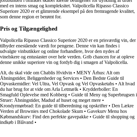
jordbunden i området skaber ideelle betingelser for dyrkning af druer
med en intens smag og kompleksitet. Valpolicella Ripasso Classico
Superiore 2020 er et glimrende eksempel på den fremragende kvalitet,
som denne region er berømt for.
Pris og Tilgængelighed
Valpolicella Ripasso Classico Superiore 2020 er en prisværdig vin, der
tilbyder enestående værdi for pengene. Denne vin kan findes i
udvalgte vinbutikker og online forhandlere, hvor den nydes af
vinelskere og entusiaster over hele verden. Grib chancen for at opleve
denne unikke superiore vin og fordyb dig i smagen af Valpolicella.
Alt, du skal vide om Chablis Hvidvin
•
MENY Århus: Alt om
Åbningstider, Beliggenheder og Services
•
Den Bedste Guide til
Opvaskemidler: Vel Ultra, Vel Opvask og Vel Opvasketabs
•
Alt hvad
du har brug for at vide om Arla Letmælk
•
Krydderboller: En
Smagfuld Oplevelse med Kohberg
•
Guide til Meny og Superbrugsen i
Struer: Åbningstider, Madud af huset og meget mere
•
Krondyrmørbrad: En guide til tilberedning og opskrifter
•
Den Lækre
Verden af Brownies med Chokolade Skum
•
Gavekurv Menu hos
Købmandskurv: Find den perfekte gavepakke
•
Guide til shopping og
indkøb i Blåvand
•