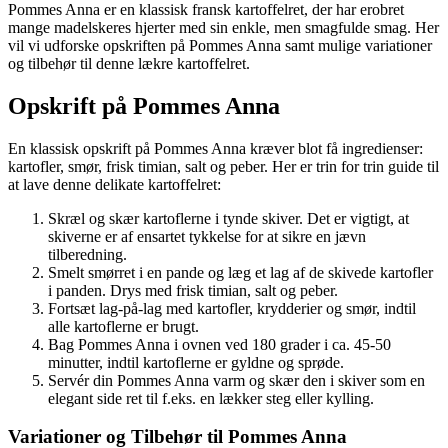
Pommes Anna er en klassisk fransk kartoffelret, der har erobret
mange madelskeres hjerter med sin enkle, men smagfulde smag. Her
vil vi udforske opskriften på Pommes Anna samt mulige variationer
og tilbehør til denne lækre kartoffelret.
Opskrift på Pommes Anna
En klassisk opskrift på Pommes Anna kræver blot få ingredienser:
kartofler, smør, frisk timian, salt og peber. Her er trin for trin guide til
at lave denne delikate kartoffelret:
Skræl og skær kartoflerne i tynde skiver. Det er vigtigt, at
skiverne er af ensartet tykkelse for at sikre en jævn
tilberedning.
Smelt smørret i en pande og læg et lag af de skivede kartofler
i panden. Drys med frisk timian, salt og peber.
Fortsæt lag-på-lag med kartofler, krydderier og smør, indtil
alle kartoflerne er brugt.
Bag Pommes Anna i ovnen ved 180 grader i ca. 45-50
minutter, indtil kartoflerne er gyldne og sprøde.
Servér din Pommes Anna varm og skær den i skiver som en
elegant side ret til f.eks. en lækker steg eller kylling.
Variationer og Tilbehør til Pommes Anna