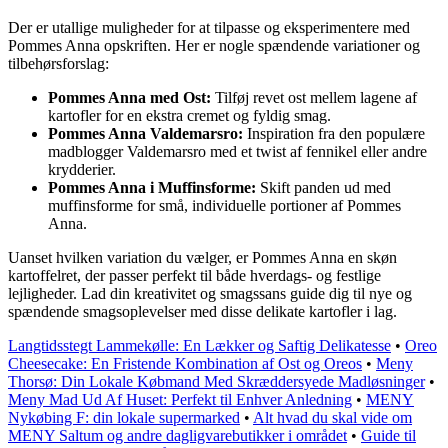
Der er utallige muligheder for at tilpasse og eksperimentere med
Pommes Anna opskriften. Her er nogle spændende variationer og
tilbehørsforslag:
Pommes Anna med Ost:
Tilføj revet ost mellem lagene af
kartofler for en ekstra cremet og fyldig smag.
Pommes Anna Valdemarsro:
Inspiration fra den populære
madblogger Valdemarsro med et twist af fennikel eller andre
krydderier.
Pommes Anna i Muffinsforme:
Skift panden ud med
muffinsforme for små, individuelle portioner af Pommes
Anna.
Uanset hvilken variation du vælger, er Pommes Anna en skøn
kartoffelret, der passer perfekt til både hverdags- og festlige
lejligheder. Lad din kreativitet og smagssans guide dig til nye og
spændende smagsoplevelser med disse delikate kartofler i lag.
Langtidsstegt Lammekølle: En Lækker og Saftig Delikatesse
•
Oreo
Cheesecake: En Fristende Kombination af Ost og Oreos
•
Meny
Thorsø: Din Lokale Købmand Med Skræddersyede Madløsninger
•
Meny Mad Ud Af Huset: Perfekt til Enhver Anledning
•
MENY
Nykøbing F: din lokale supermarked
•
Alt hvad du skal vide om
MENY Saltum og andre dagligvarebutikker i området
•
Guide til