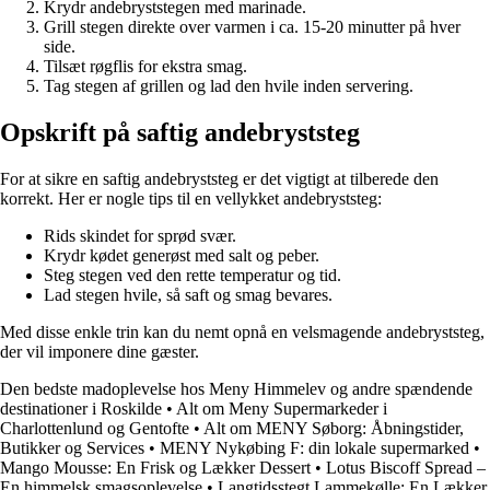
Krydr andebryststegen med marinade.
Grill stegen direkte over varmen i ca. 15-20 minutter på hver
side.
Tilsæt røgflis for ekstra smag.
Tag stegen af grillen og lad den hvile inden servering.
Opskrift på saftig andebryststeg
For at sikre en saftig andebryststeg er det vigtigt at tilberede den
korrekt. Her er nogle tips til en vellykket andebryststeg:
Rids skindet for sprød svær.
Krydr kødet generøst med salt og peber.
Steg stegen ved den rette temperatur og tid.
Lad stegen hvile, så saft og smag bevares.
Med disse enkle trin kan du nemt opnå en velsmagende andebryststeg,
der vil imponere dine gæster.
Den bedste madoplevelse hos Meny Himmelev og andre spændende
destinationer i Roskilde
•
Alt om Meny Supermarkeder i
Charlottenlund og Gentofte
•
Alt om MENY Søborg: Åbningstider,
Butikker og Services
•
MENY Nykøbing F: din lokale supermarked
•
Mango Mousse: En Frisk og Lækker Dessert
•
Lotus Biscoff Spread –
En himmelsk smagsoplevelse
•
Langtidsstegt Lammekølle: En Lækker