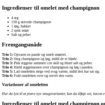
Ingredienser til omelet med champignon
4 æg
150 g skivede champignon
1 løg, hakket
2 spsk smør
Salt og peber
Fremgangsmåde
Trin 1:
Opvarm en pande og smelt smørret.
Trin 2:
Steg champignon og løg, indtil de er bløde.
Trin 3:
Pisk æggene sammen i en skål og tilsæt salt og peber.
Trin 4:
Hæld æggemassen over champignon og løg i panden.
Trin 5:
Lad omeletten stege ved svag varme, indtil den har sat sig.
Trin 6:
Fold omeletten over og servér den varm.
Variationer af omeletten
Har du lyst til at prøve nye smagsvarianter, kan du tilføje ost, bacon
Ingredienser til omelet med champignon og