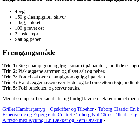
4 æg
150 g champignon, skiver
1 løg, hakket
100 g revet ost
2 spsk smør
Salt og peber
Fremgangsmåde
Trin 1:
Steg champignon og løg i smørret på panden, indtil de er mør
Trin 2:
Pisk æggene sammen og tilsæt salt og peber.
Trin 3:
Fordel ost over champignon og løg i panden.
Trin 4:
Hæld æggemassen over fyldet og lad omeletten stege, indtil de
Trin 5:
Fold omeletten og server straks.
Med disse opskrifter kan du let og hurtigt lave en lækker omelet med 
Grillet Hamburgerryg – Opskrifter og Tilbehør
•
Tuborg Classic: En k
Espergærde og Espergærde Centret
•
Tuborg Nul Citrus Tilbud – Gør
Alfredo med Kylling: En Lækker og Nem Opskrift
•