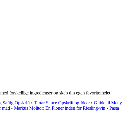
 med forskellige ingredienser og skab din egen favoritomelet!
 Saftig Opskrift
•
Tartar Sauce Opskrift og Ideer
•
Guide til Meny
r mad
•
Markus Molitor: En Pioner inden for Riesling-vin
•
Pasta