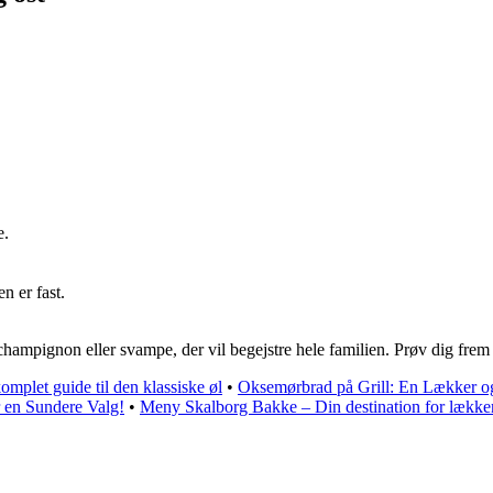
e.
n er fast.
champignon eller svampe, der vil begejstre hele familien. Prøv dig frem
omplet guide til den klassiske øl
•
Oksemørbrad på Grill: En Lækker og
 en Sundere Valg!
•
Meny Skalborg Bakke – Din destination for lække