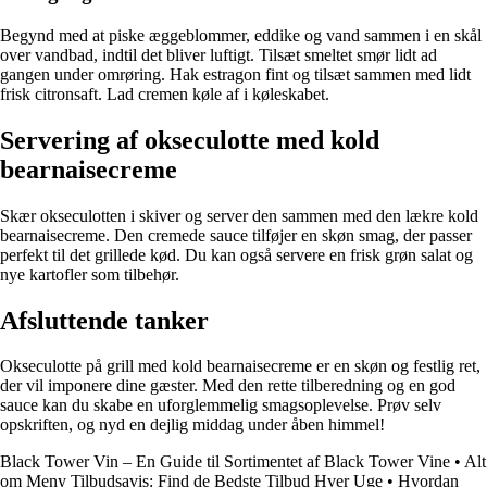
Begynd med at piske æggeblommer, eddike og vand sammen i en skål
over vandbad, indtil det bliver luftigt. Tilsæt smeltet smør lidt ad
gangen under omrøring. Hak estragon fint og tilsæt sammen med lidt
frisk citronsaft. Lad cremen køle af i køleskabet.
Servering af okseculotte med kold
bearnaisecreme
Skær okseculotten i skiver og server den sammen med den lækre kold
bearnaisecreme. Den cremede sauce tilføjer en skøn smag, der passer
perfekt til det grillede kød. Du kan også servere en frisk grøn salat og
nye kartofler som tilbehør.
Afsluttende tanker
Okseculotte på grill med kold bearnaisecreme er en skøn og festlig ret,
der vil imponere dine gæster. Med den rette tilberedning og en god
sauce kan du skabe en uforglemmelig smagsoplevelse. Prøv selv
opskriften, og nyd en dejlig middag under åben himmel!
Black Tower Vin – En Guide til Sortimentet af Black Tower Vine
•
Alt
om Meny Tilbudsavis: Find de Bedste Tilbud Hver Uge
•
Hvordan