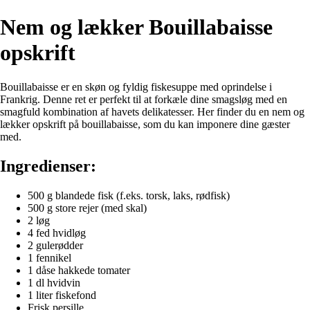
Nem og lækker Bouillabaisse
opskrift
Bouillabaisse er en skøn og fyldig fiskesuppe med oprindelse i
Frankrig. Denne ret er perfekt til at forkæle dine smagsløg med en
smagfuld kombination af havets delikatesser. Her finder du en nem og
lækker opskrift på bouillabaisse, som du kan imponere dine gæster
med.
Ingredienser:
500 g blandede fisk (f.eks. torsk, laks, rødfisk)
500 g store rejer (med skal)
2 løg
4 fed hvidløg
2 gulerødder
1 fennikel
1 dåse hakkede tomater
1 dl hvidvin
1 liter fiskefond
Frisk persille