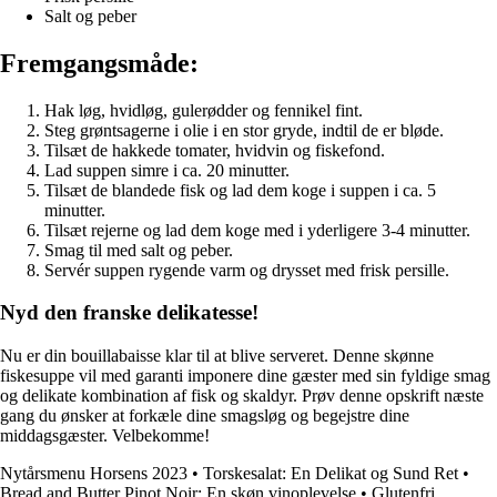
Salt og peber
Fremgangsmåde:
Hak løg, hvidløg, gulerødder og fennikel fint.
Steg grøntsagerne i olie i en stor gryde, indtil de er bløde.
Tilsæt de hakkede tomater, hvidvin og fiskefond.
Lad suppen simre i ca. 20 minutter.
Tilsæt de blandede fisk og lad dem koge i suppen i ca. 5
minutter.
Tilsæt rejerne og lad dem koge med i yderligere 3-4 minutter.
Smag til med salt og peber.
Servér suppen rygende varm og drysset med frisk persille.
Nyd den franske delikatesse!
Nu er din bouillabaisse klar til at blive serveret. Denne skønne
fiskesuppe vil med garanti imponere dine gæster med sin fyldige smag
og delikate kombination af fisk og skaldyr. Prøv denne opskrift næste
gang du ønsker at forkæle dine smagsløg og begejstre dine
middagsgæster. Velbekomme!
Nytårsmenu Horsens 2023
•
Torskesalat: En Delikat og Sund Ret
•
Bread and Butter Pinot Noir: En skøn vinoplevelse
•
Glutenfri