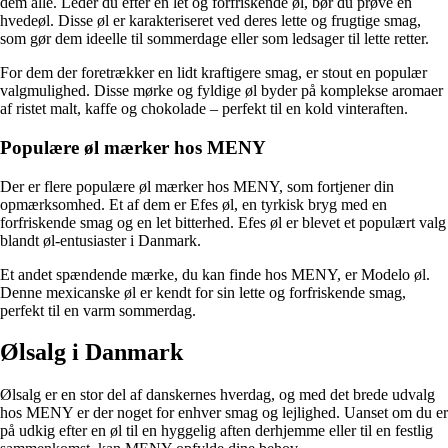
dem alle. Leder du efter en let og forfriskende øl, bør du prøve en
hvedeøl. Disse øl er karakteriseret ved deres lette og frugtige smag,
som gør dem ideelle til sommerdage eller som ledsager til lette retter.
For dem der foretrækker en lidt kraftigere smag, er stout en populær
valgmulighed. Disse mørke og fyldige øl byder på komplekse aromaer
af ristet malt, kaffe og chokolade – perfekt til en kold vinteraften.
Populære øl mærker hos MENY
Der er flere populære øl mærker hos MENY, som fortjener din
opmærksomhed. Et af dem er Efes øl, en tyrkisk bryg med en
forfriskende smag og en let bitterhed. Efes øl er blevet et populært valg
blandt øl-entusiaster i Danmark.
Et andet spændende mærke, du kan finde hos MENY, er Modelo øl.
Denne mexicanske øl er kendt for sin lette og forfriskende smag,
perfekt til en varm sommerdag.
Ølsalg i Danmark
Ølsalg er en stor del af danskernes hverdag, og med det brede udvalg
hos MENY er der noget for enhver smag og lejlighed. Uanset om du er
på udkig efter en øl til en hyggelig aften derhjemme eller til en festlig