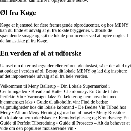
sammenkomst, kan MENY opfylde dine behov.
Øl fra Køge
Køge er hjemsted for flere fremragende ølproducenter, og hos MENY
kan du finde et udvalg af øl fra lokale bryggerier. Udforsk de
spændende smage og støt de lokale producenter ved at prøve nogle af
de fantastiske øl fra Køge.
En verden af øl at udforske
Uanset om du er nybegynder eller erfaren ølentusiast, så er der altid nyt
at opdage i verden af øl. Besøg dit lokale MENY og lad dig inspirere
af det imponerende udvalg af øl fra hele verden.
Velkommen til Meny Ballerup – Din Lokale Supermarked i
Centrumgaden
•
Bread and Butter Chardonnay: En Guide til den
Perfekte Vin
•
Varmrøget laks: En lækker og nem hovedret med
hjemmerøget laks
•
Guide til alkoholfri vin: Find de bedste
valgmuligheder hos din lokale købmand
•
De Bedste Vin Tilbud hos
Meny
•
Alt om Meny Herning og mad ud af huset
•
Meny Roskilde –
din lokale supermarkedskæde
•
Krondyrkøllesteg og Krondyrsteg: En
Guide til Perfekt Tilberedning
•
Guide til Prosecco – Alt du behøver at
vide om den populære mousserende vin
•