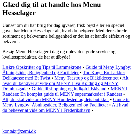
Glæd dig til at handle hos Menu
Hesselager
Uanset om du har brug for dagligvarer, frisk brød eller en speciel
gave, har Menu Hesselager alt, hvad du behøver. Med deres brede
sortiment og bekvemme beliggenhed er det let at handle effektivt og
bekvemt.
Besøg Menu Hesselager i dag og oplev den gode service og
kvalitetsprodukter, de har at tilbyde!
Lækre Opskrifter og Tips til Lammekrone
•
Guide til Meny Lyngby:
Åbningstider, Beliggenhed og Faciliteter
•
Tuc Kage: En Lækker
Delikatesse med Et Twist
•
Meny Taastrup og Blåkildecentret
•
Alt
hvad du behøver at vide om MENY Liva Kolding og MENY
Domhusgade
•
Guide til shopping og indkøb i Blåvand
•
MENY i
Randers: En komplet guide til MENY supermarkeder i Randers
•
Alt, du skal vide om MENY Hundested og dets butikker
•
Guide til
Meny Lyngby: Åbningstider, Beliggenhed og Faciliteter
•
Alt hvad
du behøver at vide om MENY i Frederikshavn
•
kontakt@zemi.dk