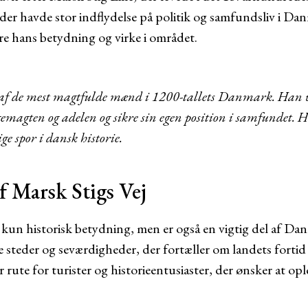
der havde stor indflydelse på politik og samfundsliv i Dan
ere hans betydning og virke i området.
 af de mest magtfulde mænd i 1200-tallets Danmark. Han va
emagten og adelen og sikre sin egen position i samfundet. 
ge spor i dansk historie.
f Marsk Stigs Vej
e kun historisk betydning, men er også en vigtig del af Da
ske steder og seværdigheder, der fortæller om landets fort
 rute for turister og historieentusiaster, der ønsker at o