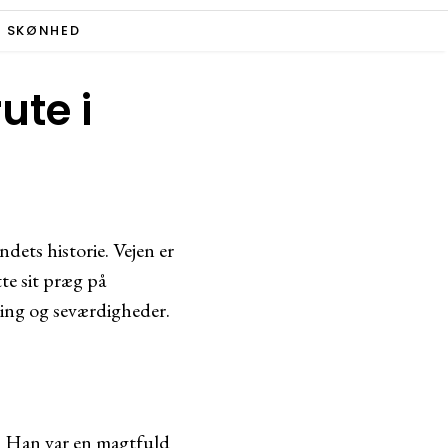
SKØNHED
ute i
ndets historie. Vejen er
te sit præg på
dning og seværdigheder.
de. Han var en magtfuld