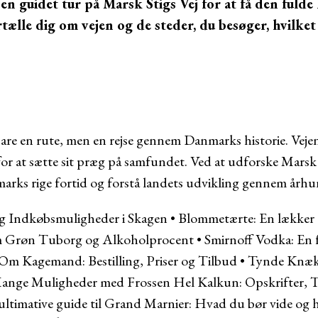
en guidet tur på Marsk Stigs Vej for at få den fulde 
tælle dig om vejen og de steder, du besøger, hvilket 
bare en rute, men en rejse gennem Danmarks historie. Vejen
 at sætte sit præg på samfundet. Ved at udforske Marsk 
rks rige fortid og forstå landets udvikling gennem årh
 Indkøbsmuligheder i Skagen
•
Blommetærte: En lækker 
 Grøn Tuborg og Alkoholprocent
•
Smirnoff Vodka: En f
Om Kagemand: Bestilling, Priser og Tilbud
•
Tynde Knækb
ange Muligheder med Frossen Hel Kalkun: Opskrifter, T
ltimative guide til Grand Marnier: Hvad du bør vide og h