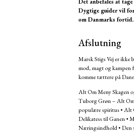
Det anbefales at tage 
Dygtige guider vil for
om Danmarks fortid.
Afslutning
Marsk Stigs Vej er ikke 
mod, magt og kampen for
komme tættere på Danma
Alt Om Meny Skagen og
Tuborg Grøn – Alt Om
populære spiritus
•
Alt 
Delikatess til Ganen
•
M
Næringsindhold
•
Den u