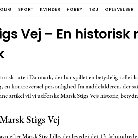
BOLIG
SPORT
KVINDER
HOBBY
TØJ
OPLEVELSER
gs Vej – En historisk r
k
torisk rute i Danmark, der har spillet en betydelig rolle i la
, en kontroversiel personlighed fra middelalderen, der sat
ne artikel vil vi udforske Marsk Stigs Vejs historie, bety
Marsk Stigs Vej
navn efter Marsk Stig Lille, der levede i det 13. århundre