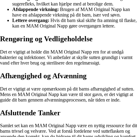
sugerefleks, hvilket kan hjælpe med at berolige dem.
Afslappende virkning:
Brugen af MAM Original Napp kan
have en afslappende virkning på dit barn, især ved søvn.
Lettere overgang:
Hvis dit barn skal skifte fra amning til flaske,
kan en MAM Original Napp gøre overgangen lettere.
Rengøring og Vedligeholdelse
Det er vigtigt at holde din MAM Original Napp ren for at undgå
bakterier og infektioner. Vi anbefaler at skylle sutten grundigt i varmt
vand efter hver brug og sterilisere den regelmæssigt.
Afhængighed og Afvænning
Det er vigtigt at være opmærksom på dit barns afhængighed af sutten.
Mens en MAM Original Napp kan være til stor gavn, er det vigtigt at
guide dit barn gennem afvænningsprocessen, når tiden er inde.
Afsluttende Tanker
Samlet set kan en MAM Original Napp være en nyttig ressource for dit
barns trivsel og velvære. Ved at forstå fordelene ved sutteflasken og
anvende den korrekt, kan du bidrage til dit barns udvikling og komfort.