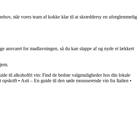
behov, står vores team af kokke klar til at skræddersy en uforglemmelig
age ansvaret for madlavningen, så du kan slappe af og nyde et lækkert
hjem.
ide til alkoholfri vin: Find de bedste valgmuligheder hos din lokale
 opskrift
•
Asti – En guide til den søde mousserende vin fra Italien
•