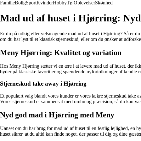
Familie
Bolig
Sport
Kvinder
Hobby
Tøj
Oplevelser
Skønhed
Mad ud af huset i Hjørring: Ny
Er du på udkig efter velsmagende mad ud af huset i Hjørring? Så er du k
om du har lyst til et klassisk stjerneskud, eller om du ønsker at udfor
Meny Hjørring: Kvalitet og variation
Hos Meny Hjørring sætter vi en ære i at levere mad ud af huset, der i
byder på klassiske favoritter og spændende nyfortolkninger af kendte re
Stjerneskud take away i Hjørring
Et populært valg blandt vores kunder er vores lækre stjerneskud take a
Vores stjerneskud er sammensat med omhu og præcision, så du kan være
Nyd god mad i Hjørring med Meny
Uanset om du har brug for mad ud af huset til en festlig lejlighed, en
huset sikrer, at du altid kan finde noget, der passer til dig og dine gæst