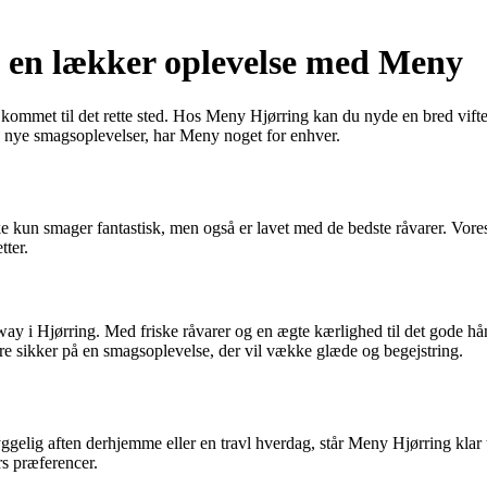
d en lækker oplevelse med Meny
ommet til det rette sted. Hos Meny Hjørring kan du nyde en bred vifte af
ske nye smagsoplevelser, har Meny noget for enhver.
kke kun smager fantastisk, men også er lavet med de bedste råvarer. V
tter.
way i Hjørring. Med friske råvarer og en ægte kærlighed til det gode h
 sikker på en smagsoplevelse, der vil vække glæde og begejstring.
 hyggelig aften derhjemme eller en travl hverdag, står Meny Hjørring kl
ers præferencer.