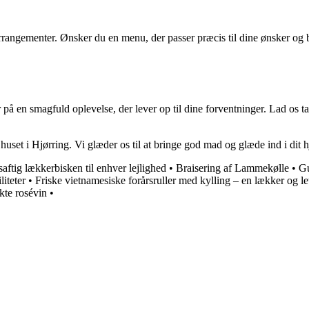
rrangementer. Ønsker du en menu, der passer præcis til dine ønsker og 
på en smagfuld oplevelse, der lever op til dine forventninger. Lad os t
uset i Hjørring. Vi glæder os til at bringe god mad og glæde ind i dit 
tig lækkerbisken til enhver lejlighed
•
Braisering af Lammekølle
•
Gu
iteter
•
Friske vietnamesiske forårsruller med kylling – en lækker og let
kte rosévin
•