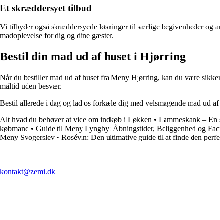
Et skræddersyet tilbud
Vi tilbyder også skræddersyede løsninger til særlige begivenheder og a
madoplevelse for dig og dine gæster.
Bestil din mad ud af huset i Hjørring
Når du bestiller mad ud af huset fra Meny Hjørring, kan du være sikker 
måltid uden besvær.
Bestil allerede i dag og lad os forkæle dig med velsmagende mad ud af h
Alt hvad du behøver at vide om indkøb i Løkken
•
Lammeskank – En saf
købmand
•
Guide til Meny Lyngby: Åbningstider, Beliggenhed og Facil
Meny Svogerslev
•
Rosévin: Den ultimative guide til at finde den perfe
kontakt@zemi.dk