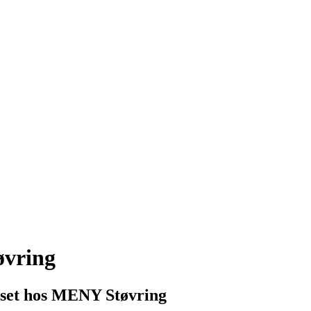
øvring
set hos MENY Støvring