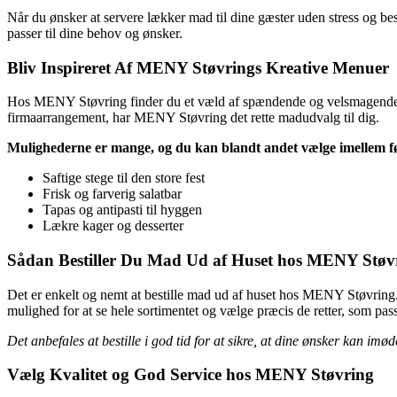
Når du ønsker at servere lækker mad til dine gæster uden stress og 
passer til dine behov og ønsker.
Bliv Inspireret Af MENY Støvrings Kreative Menuer
Hos MENY Støvring finder du et væld af spændende og velsmagende men
firmaarrangement, har MENY Støvring det rette madudvalg til dig.
Mulighederne er mange, og du kan blandt andet vælge imellem f
Saftige stege til den store fest
Frisk og farverig salatbar
Tapas og antipasti til hyggen
Lækre kager og desserter
Sådan Bestiller Du Mad Ud af Huset hos MENY Støv
Det er enkelt og nemt at bestille mad ud af huset hos MENY Støvring. 
mulighed for at se hele sortimentet og vælge præcis de retter, som pass
Det anbefales at bestille i god tid for at sikre, at dine ønsker kan 
Vælg Kvalitet og God Service hos MENY Støvring