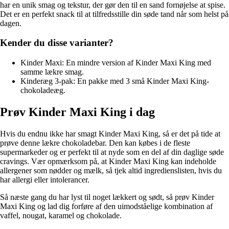
har en unik smag og tekstur, der gør den til en sand fornøjelse at spise.
Det er en perfekt snack til at tilfredsstille din søde tand når som helst på
dagen.
Kender du disse varianter?
Kinder Maxi: En mindre version af Kinder Maxi King med
samme lækre smag.
Kinderæg 3-pak: En pakke med 3 små Kinder Maxi King-
chokoladeæg.
Prøv Kinder Maxi King i dag
Hvis du endnu ikke har smagt Kinder Maxi King, så er det på tide at
prøve denne lækre chokoladebar. Den kan købes i de fleste
supermarkeder og er perfekt til at nyde som en del af din daglige søde
cravings. Vær opmærksom på, at Kinder Maxi King kan indeholde
allergener som nødder og mælk, så tjek altid ingredienslisten, hvis du
har allergi eller intolerancer.
Så næste gang du har lyst til noget lækkert og sødt, så prøv Kinder
Maxi King og lad dig forføre af den uimodståelige kombination af
vaffel, nougat, karamel og chokolade.