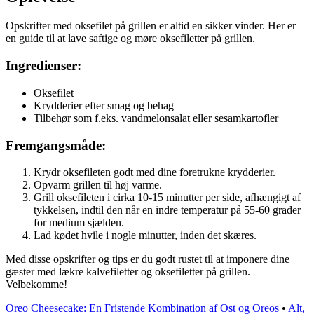
Opskrifter med oksefilet på grillen er altid en sikker vinder. Her er
en guide til at lave saftige og møre oksefiletter på grillen.
Ingredienser:
Oksefilet
Krydderier efter smag og behag
Tilbehør som f.eks. vandmelonsalat eller sesamkartofler
Fremgangsmåde:
Krydr oksefileten godt med dine foretrukne krydderier.
Opvarm grillen til høj varme.
Grill oksefileten i cirka 10-15 minutter per side, afhængigt af
tykkelsen, indtil den når en indre temperatur på 55-60 grader
for medium sjælden.
Lad kødet hvile i nogle minutter, inden det skæres.
Med disse opskrifter og tips er du godt rustet til at imponere dine
gæster med lækre kalvefiletter og oksefiletter på grillen.
Velbekomme!
Oreo Cheesecake: En Fristende Kombination af Ost og Oreos
•
Alt,