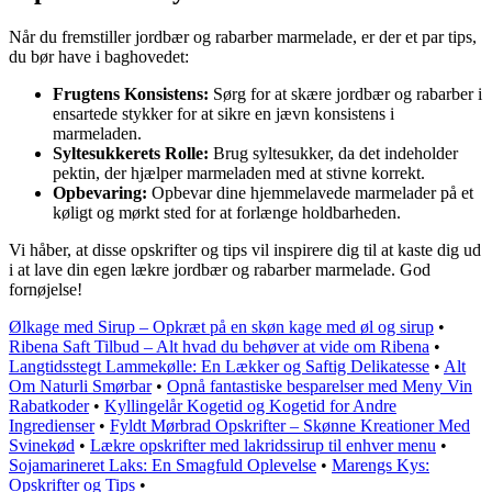
Når du fremstiller jordbær og rabarber marmelade, er der et par tips,
du bør have i baghovedet:
Frugtens Konsistens:
Sørg for at skære jordbær og rabarber i
ensartede stykker for at sikre en jævn konsistens i
marmeladen.
Syltesukkerets Rolle:
Brug syltesukker, da det indeholder
pektin, der hjælper marmeladen med at stivne korrekt.
Opbevaring:
Opbevar dine hjemmelavede marmelader på et
køligt og mørkt sted for at forlænge holdbarheden.
Vi håber, at disse opskrifter og tips vil inspirere dig til at kaste dig ud
i at lave din egen lækre jordbær og rabarber marmelade. God
fornøjelse!
Ølkage med Sirup – Opkræt på en skøn kage med øl og sirup
•
Ribena Saft Tilbud – Alt hvad du behøver at vide om Ribena
•
Langtidsstegt Lammekølle: En Lækker og Saftig Delikatesse
•
Alt
Om Naturli Smørbar
•
Opnå fantastiske besparelser med Meny Vin
Rabatkoder
•
Kyllingelår Kogetid og Kogetid for Andre
Ingredienser
•
Fyldt Mørbrad Opskrifter – Skønne Kreationer Med
Svinekød
•
Lækre opskrifter med lakridssirup til enhver menu
•
Sojamarineret Laks: En Smagfuld Oplevelse
•
Marengs Kys:
Opskrifter og Tips
•