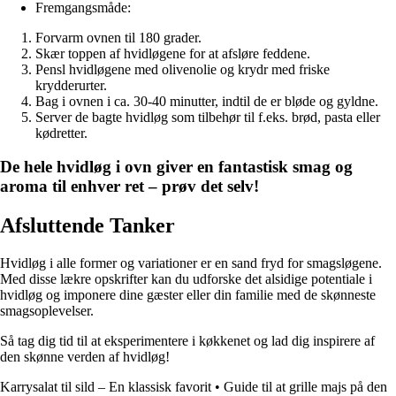
Fremgangsmåde:
Forvarm ovnen til 180 grader.
Skær toppen af hvidløgene for at afsløre feddene.
Pensl hvidløgene med olivenolie og krydr med friske
krydderurter.
Bag i ovnen i ca. 30-40 minutter, indtil de er bløde og gyldne.
Server de bagte hvidløg som tilbehør til f.eks. brød, pasta eller
kødretter.
De hele hvidløg i ovn giver en fantastisk smag og
aroma til enhver ret – prøv det selv!
Afsluttende Tanker
Hvidløg i alle former og variationer er en sand fryd for smagsløgene.
Med disse lækre opskrifter kan du udforske det alsidige potentiale i
hvidløg og imponere dine gæster eller din familie med de skønneste
smagsoplevelser.
Så tag dig tid til at eksperimentere i køkkenet og lad dig inspirere af
den skønne verden af hvidløg!
Karrysalat til sild – En klassisk favorit
•
Guide til at grille majs på den