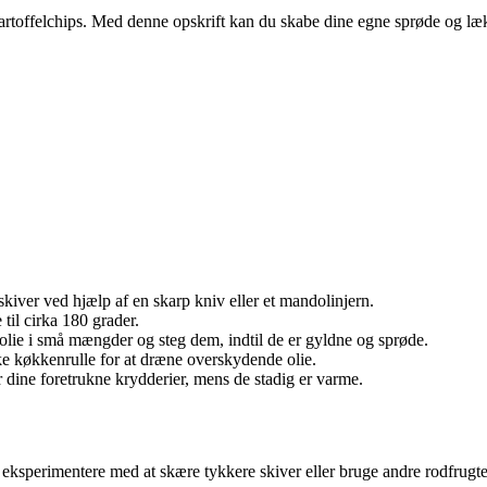
rtoffelchips. Med denne opskrift kan du skabe dine egne sprøde og lækre
kiver ved hjælp af en skarp kniv eller et mandolinjern.
til cirka 180 grader.
e olie i små mængder og steg dem, indtil de er gyldne og sprøde.
e køkkenrulle for at dræne overskydende olie.
dine foretrukne krydderier, mens de stadig er varme.
 eksperimentere med at skære tykkere skiver eller bruge andre rodfrugte