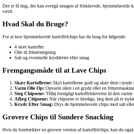
Der er få ting, der kan overgå smagen af frisklavede, hjemmelavede ka
værd.
Hvad Skal du Bruge?
For at lave hjemmelavede kartoffelchips har du brug for følgende:
4 store kartofler
Olie til friturestegning
Salt og eventuelle krydderier efter smag
Fremgangsmåde til at Lave Chips
Skær Kartoflerne:
Skyl kartoflerne godt og skær dem i tynde s
Varm Olie Op:
Opvarm olien i en gryde eller en frituremaskine 
Steg Chipsene:
Tilføj forsigtigt kartoffelskiverne til den varm
Aflæg Chipsene:
Når chipsene er færdige, læg dem på et stykk
Krydr Efter Smag:
Drys de hjemmelavede chips med salt eller 
Grovere Chips til Sundere Snacking
Hvis du foretrækker en grovere version af kartoffelchips, kan du også