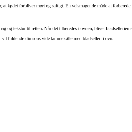
krer, at kødet forbliver mørt og saftigt. En velsmagende måde at forbere
g og tekstur til retten. Når det tilberedes i ovnen, bliver bladsellerien 
r vil fuldende din sous vide lammekølle med bladselleri i ovn.
.