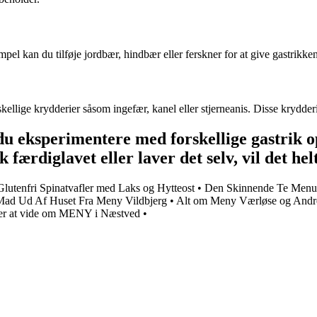
sempel kan du tilføje jordbær, hindbær eller ferskner for at give gastrikke
llige krydderier såsom ingefær, kanel eller stjerneanis. Disse krydderie
u eksperimentere med forskellige gastrik op
ærdiglavet eller laver det selv, vil det helt 
Glutenfri Spinatvafler med Laks og Hytteost
•
Den Skinnende Te Menu
Mad Ud Af Huset Fra Meny Vildbjerg
•
Alt om Meny Værløse og Andre
er at vide om MENY i Næstved
•