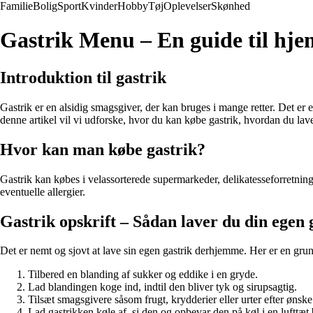
Familie
Bolig
Sport
Kvinder
Hobby
Tøj
Oplevelser
Skønhed
Gastrik Menu – En guide til hje
Introduktion til gastrik
Gastrik er en alsidig smagsgiver, der kan bruges i mange retter. Det er 
denne artikel vil vi udforske, hvor du kan købe gastrik, hvordan du lav
Hvor kan man købe gastrik?
Gastrik kan købes i velassorterede supermarkeder, delikatesseforretning
eventuelle allergier.
Gastrik opskrift – Sådan laver du din egen 
Det er nemt og sjovt at lave sin egen gastrik derhjemme. Her er en grun
Tilbered en blanding af sukker og eddike i en gryde.
Lad blandingen koge ind, indtil den bliver tyk og sirupsagtig.
Tilsæt smagsgivere såsom frugt, krydderier eller urter efter ønske
Lad gastrikken køle af, si den og opbevar den på køl i en lufttæt