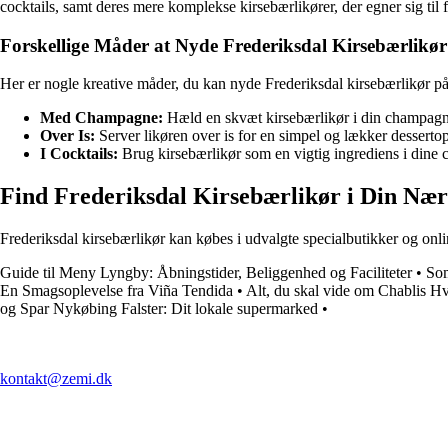
cocktails, samt deres mere komplekse kirsebærlikører, der egner sig til 
Forskellige Måder at Nyde Frederiksdal Kirsebærlikør
Her er nogle kreative måder, du kan nyde Frederiksdal kirsebærlikør på
Med Champagne:
Hæld en skvæt kirsebærlikør i din champagne 
Over Is:
Server likøren over is for en simpel og lækker dessertop
I Cocktails:
Brug kirsebærlikør som en vigtig ingrediens i dine co
Find Frederiksdal Kirsebærlikør i Din Næ
Frederiksdal kirsebærlikør kan købes i udvalgte specialbutikker og onl
Guide til Meny Lyngby: Åbningstider, Beliggenhed og Faciliteter
•
Som
En Smagsoplevelse fra Viña Tendida
•
Alt, du skal vide om Chablis H
og Spar Nykøbing Falster: Dit lokale supermarked
•
kontakt@zemi.dk