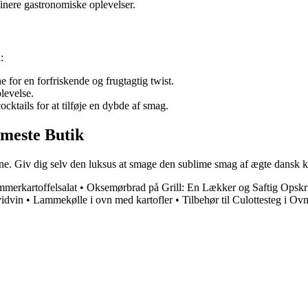
finere gastronomiske oplevelser.
:
for en forfriskende og frugtagtig twist.
levelse.
cktails for at tilføje en dybde af smag.
rmeste Butik
ine. Giv dig selv den luksus at smage den sublime smag af ægte dansk ki
merkartoffelsalat
•
Oksemørbrad på Grill: En Lækker og Saftig Opskri
vidvin
•
Lammekølle i ovn med kartofler
•
Tilbehør til Culottesteg i Ov