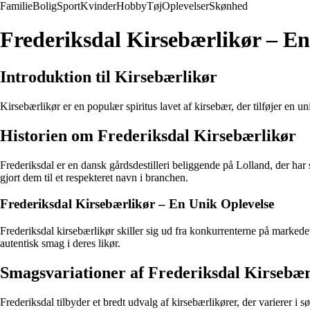
Familie
Bolig
Sport
Kvinder
Hobby
Tøj
Oplevelser
Skønhed
Frederiksdal Kirsebærlikør – E
Introduktion til Kirsebærlikør
Kirsebærlikør er en populær spiritus lavet af kirsebær, der tilføjer en u
Historien om Frederiksdal Kirsebærlikør
Frederiksdal er en dansk gårdsdestilleri beliggende på Lolland, der har 
gjort dem til et respekteret navn i branchen.
Frederiksdal Kirsebærlikør – En Unik Oplevelse
Frederiksdal kirsebærlikør skiller sig ud fra konkurrenterne på markede
autentisk smag i deres likør.
Smagsvariationer af Frederiksdal Kirsebær
Frederiksdal tilbyder et bredt udvalg af kirsebærlikører, der varierer i 