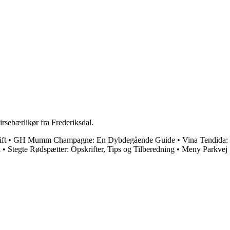
rsebærlikør fra Frederiksdal.
ft
•
GH Mumm Champagne: En Dybdegående Guide
•
Vina Tendida:
n
•
Stegte Rødspætter: Opskrifter, Tips og Tilberedning
•
Meny Parkvej