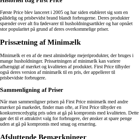
Historien bag First Price
Første Price blev lanceret i 2005 og har siden etableret sig som en
pålidelig og prisbevidst brand blandt forbrugerne. Deres produkter
spænder over alt fra fødevarer til husholdningsartikler og har opnået
stor popularitet på grund af deres overkommelige priser.
Prissætning af Minimælk
Minimælk er en af de mest almindelige mejeriprodukter, der bruges i
mange husholdninger. Prissætningen af minimælk kan variere
afhængigt af mærket og kvaliteten af produktet. First Price tilbyder
også deres version af minimælk til en pris, der appellerer til
prisbevidste forbrugere.
Sammenligning af Priser
Når man sammenligner prisen på First Price minimælk med andre
mærker på markedet, finder man ofte, at First Price tilbyder en
konkurrencedygtig pris uden at gå på kompromis med kvaliteten. Dette
gør det til et attraktivt valg for forbrugere, der ønsker at spare penge
uden at gå på kompromis med smag og ernæring.
Afsluttende Bemærkninger