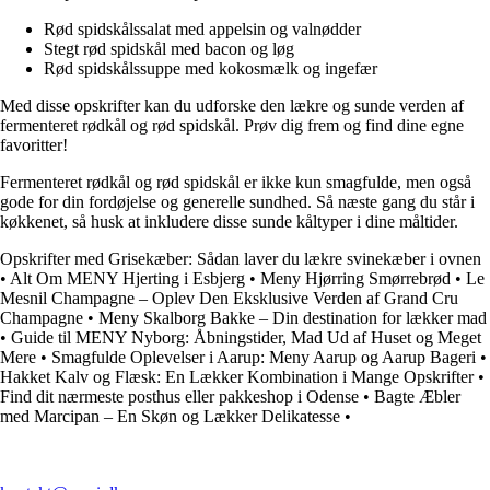
Rød spidskålssalat med appelsin og valnødder
Stegt rød spidskål med bacon og løg
Rød spidskålssuppe med kokosmælk og ingefær
Med disse opskrifter kan du udforske den lækre og sunde verden af
fermenteret rødkål og rød spidskål. Prøv dig frem og find dine egne
favoritter!
Fermenteret rødkål og rød spidskål er ikke kun smagfulde, men også
gode for din fordøjelse og generelle sundhed. Så næste gang du står i
køkkenet, så husk at inkludere disse sunde kåltyper i dine måltider.
Opskrifter med Grisekæber: Sådan laver du lækre svinekæber i ovnen
•
Alt Om MENY Hjerting i Esbjerg
•
Meny Hjørring Smørrebrød
•
Le
Mesnil Champagne – Oplev Den Eksklusive Verden af Grand Cru
Champagne
•
Meny Skalborg Bakke – Din destination for lækker mad
•
Guide til MENY Nyborg: Åbningstider, Mad Ud af Huset og Meget
Mere
•
Smagfulde Oplevelser i Aarup: Meny Aarup og Aarup Bageri
•
Hakket Kalv og Flæsk: En Lækker Kombination i Mange Opskrifter
•
Find dit nærmeste posthus eller pakkeshop i Odense
•
Bagte Æbler
med Marcipan – En Skøn og Lækker Delikatesse
•