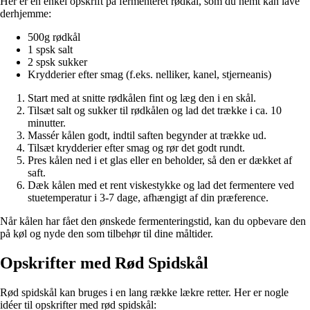
Her er en enkel opskrift på fermenteret rødkål, som du nemt kan lave
derhjemme:
500g rødkål
1 spsk salt
2 spsk sukker
Krydderier efter smag (f.eks. nelliker, kanel, stjerneanis)
Start med at snitte rødkålen fint og læg den i en skål.
Tilsæt salt og sukker til rødkålen og lad det trække i ca. 10
minutter.
Massér kålen godt, indtil saften begynder at trække ud.
Tilsæt krydderier efter smag og rør det godt rundt.
Pres kålen ned i et glas eller en beholder, så den er dækket af
saft.
Dæk kålen med et rent viskestykke og lad det fermentere ved
stuetemperatur i 3-7 dage, afhængigt af din præference.
Når kålen har fået den ønskede fermenteringstid, kan du opbevare den
på køl og nyde den som tilbehør til dine måltider.
Opskrifter med Rød Spidskål
Rød spidskål kan bruges i en lang række lækre retter. Her er nogle
idéer til opskrifter med rød spidskål: