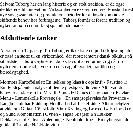
Selvom Tuborg har en lang historie og en stolt tradition, er de også
dedikerede til innovation. Virksomheden eksperimenterer konstant med
nye smagsvarianter og produktionsmetoder for at imødekomme de
skiftende behov hos forbrugerne. Tuborg formår at forene tradition og
nytænkning på en unik og spændende måde.
Afsluttende tanker
At vælge en 12 pack øl fra Tuborg er ikke bare en praktisk løsning, det
er også en støtte til en virksomhed, der repræsenterer dansk ølkultur på
sit bedste. Tuborg Grøn er en dansk favorit af en grund, og når du
nyder en Tuborg øl, nyder du en smag af kvalitet, tradition og
bæredygtighed.
Mormors Kartoffelsalat: En lækker og klassisk opskrift
•
Faustino 1:
En dybdegående analyse af denne prestigefyldte vin
•
Alt hvad du
behøver at vide om Le Mesnil Blanc de Blancs Champagne
•
Kaviar
Menu
•
Lammekølle Provençale – En smagsoplevelse fra Provence
•
Langtidsholdbar Fløde og Holdbarhed af Piskefløde
•
Alt du behøver
at vide om Guigal Côte-Rôtie Vin
•
Kylling og Broccoli – En Lækker
og Sund Kombination i Ovnen
•
Tapas Skagen: En Lækker
Delikatesse til Enhver Anledning
•
Nebbiolo drue – En dybdegående
guide til Langhe Nebbiolo vin
•