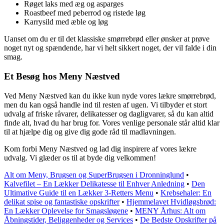
Røget laks med æg og asparges
Roastbeef med peberrod og ristede løg
Karrysild med æble og løg
Uanset om du er til det klassiske smørrebrød eller ønsker at prøve
noget nyt og spændende, har vi helt sikkert noget, der vil falde i din
smag.
Et Besøg hos Meny Næstved
Ved Meny Næstved kan du ikke kun nyde vores lækre smørrebrød,
men du kan også handle ind til resten af ugen. Vi tilbyder et stort
udvalg af friske råvarer, delikatesser og dagligvarer, så du kan altid
finde alt, hvad du har brug for. Vores venlige personale står altid klar
til at hjælpe dig og give dig gode råd til madlavningen.
Kom forbi Meny Næstved og lad dig inspirere af vores lækre
udvalg. Vi glæder os til at byde dig velkommen!
Alt om Meny, Brugsen og SuperBrugsen i Dronninglund
•
Kalvefilet – En Lækker Delikatesse til Enhver Anledning
•
Den
Ultimative Guide til en Lækker 3-Retters Menu
•
Krebsehaler: En
delikat spise og fantastiske opskrifter
•
Hjemmelavet Hvidløgsbrød:
En Lækker Oplevelse for Smagsløgene
•
MENY Århus: Alt om
Åbningstider, Beliggenheder og Services
•
De Bedste Opskrifter på