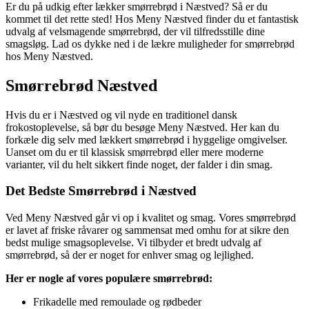
Er du på udkig efter lækker smørrebrød i Næstved? Så er du
kommet til det rette sted! Hos Meny Næstved finder du et fantastisk
udvalg af velsmagende smørrebrød, der vil tilfredsstille dine
smagsløg. Lad os dykke ned i de lækre muligheder for smørrebrød
hos Meny Næstved.
Smørrebrød Næstved
Hvis du er i Næstved og vil nyde en traditionel dansk
frokostoplevelse, så bør du besøge Meny Næstved. Her kan du
forkæle dig selv med lækkert smørrebrød i hyggelige omgivelser.
Uanset om du er til klassisk smørrebrød eller mere moderne
varianter, vil du helt sikkert finde noget, der falder i din smag.
Det Bedste Smørrebrød i Næstved
Ved Meny Næstved går vi op i kvalitet og smag. Vores smørrebrød
er lavet af friske råvarer og sammensat med omhu for at sikre den
bedst mulige smagsoplevelse. Vi tilbyder et bredt udvalg af
smørrebrød, så der er noget for enhver smag og lejlighed.
Her er nogle af vores populære smørrebrød:
Frikadelle med remoulade og rødbeder