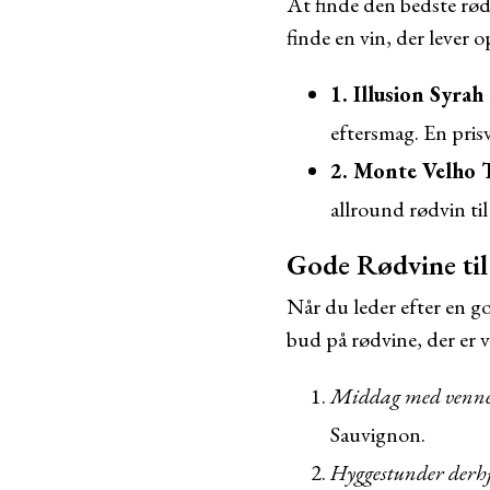
At finde den bedste rødv
finde en vin, der lever 
1. Illusion Syra
eftersmag. En pris
2. Monte Velho 
allround rødvin ti
Gode Rødvine til
Når du leder efter en god
bud på rødvine, der er v
Middag med venne
Sauvignon.
Hyggestunder der