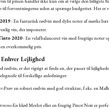
in til prisen handler ikke kun om at vælge den billigste f
op til forventningerne uden at sprænge budgettet. Her er v
h 2019
: En fantastisk rødvin med dybe noter af mørke bær
venlig vin, der imponerer.
Tinto 2020
: En velafbalanceret vin med frugtige noter o
l en overkommelig pris.
 Enhver Lejlighed
 rødvin, er det vigtigt at finde en, der passer til lejlighe
elegnede til forskellige anledninger:
r:
Prøv en robust rødvin med god struktur, f.eks. en Malb
hjemme:
En blød Merlot eller en frugtig Pinot Noir er perfe