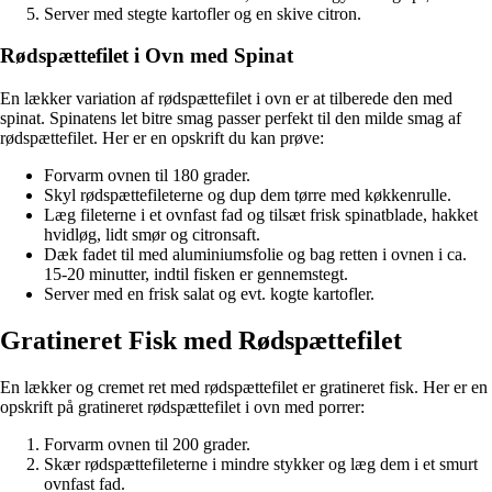
Server med stegte kartofler og en skive citron.
Rødspættefilet i Ovn med Spinat
En lækker variation af rødspættefilet i ovn er at tilberede den med
spinat. Spinatens let bitre smag passer perfekt til den milde smag af
rødspættefilet. Her er en opskrift du kan prøve:
Forvarm ovnen til 180 grader.
Skyl rødspættefileterne og dup dem tørre med køkkenrulle.
Læg fileterne i et ovnfast fad og tilsæt frisk spinatblade, hakket
hvidløg, lidt smør og citronsaft.
Dæk fadet til med aluminiumsfolie og bag retten i ovnen i ca.
15-20 minutter, indtil fisken er gennemstegt.
Server med en frisk salat og evt. kogte kartofler.
Gratineret Fisk med Rødspættefilet
En lækker og cremet ret med rødspættefilet er gratineret fisk. Her er en
opskrift på gratineret rødspættefilet i ovn med porrer:
Forvarm ovnen til 200 grader.
Skær rødspættefileterne i mindre stykker og læg dem i et smurt
ovnfast fad.