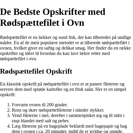
De Bedste Opskrifter med
Rødspættefilet i Ovn
Rødspættefilet er en lækker og sund fisk, der kan tilberedes på utallige
måder. En af de mest populære metoder er at tilberede rødspættefilet i
ovnen, hvilket giver en saftig og delikat smag. Her finder du en række
opskrifter og idéer til hvordan du kan lave lækre retter med
rødspættefilet i ovn.
Rødspættefilet Opskrift
En klassisk opskrift på rødspættefilet i ovn er at panere fileterne og
servere dem med sprøde kartofler og en frisk salat. Her er en simpel
opskrift:
Forvarm ovnen til 200 grader.
Rens og skær rødspættefileterne i mindre stykker.
Vend fileterne i mel, derefter i sammenpisket æg og til sidst i
rasp blandet med salt og peber.
Læg fileterne på en bageplade beklædt med bagepapir og bag
dem i ovnen i ca. 20 minutter, indtil de er gyldne og sprøde.