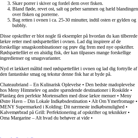
Skær porrer i skiver og fordel dem over fisken.
Bland fløde, revet ost, salt og peber sammen og hæld blandingen
over fisken og porrerne.
Bag retten i ovnen i ca. 25-30 minutter, indtil osten er gylden og
bubbly.
Disse opskrifter er blot nogle få eksempler på hvordan du kan tilberede
lækre retter med rødspættefilet i ovnen. Lad dig inspirere af de
forskellige smagskombinationer og prøv dig frem med nye opskrifter.
Rødspættefilet er en alsidig fisk, der kan tilpasses mange forskellige
ingredienser og smagsvarianter.
Nyd et lækkert måltid med rødspættefilet i ovnen og lad dig fortrylle af
den fantastiske smag og tekstur denne fisk har at byde på.
Chateaubriand – En Kulinarisk Oplevelse
•
Den bedste madoplevelse
hos Meny Himmelev og andre spændende destinationer i Roskilde
•
Planlæg den perfekte Mortensaften med disse lækre menuer
•
Meny
Østre Havn – Din Lokale Indkøbsdestination
•
Alt Om Ymerfromage
•
MENY Supermarked i Kolding: Dit nærmeste indkøbsmulighed
•
Kalvemørbrad på Grill: Perfektionering af opskrifter og teknikker
•
Oma Margarine – Alt hvad du behøver at vide
•