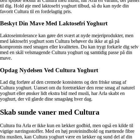
den sprøde tekstur af Cultura med musli, har Arla en variant, der passer
til dig. Hold øje med laktosefri yoghurt tilbud, så du kan nyde din
favorit Cultura til en fordelagtig pris.
Beskyt Din Mave Med Laktosefri Yoghurt
Laktoseintolerance kan gøre det svært at nyde mejeriprodukter, men
med laktosefri yoghurt som Cultura behøver du ikke at gå på
kompromis med smagen eller kvaliteten. Du kan trygt forkæle dig selv
med en skål velsmagende Cultura yoghurt og samtidig passe på din
mave.
Opdag Nydelsen Ved Cultura Yoghurt
Lad dig forføre af den cremede konsistens og den friske smag af
Cultura yoghurt. Uanset om du foretrækker den rene smag af naturel
yoghurt eller ønsker lidt ekstra bid med musli, har Arla skabt en
yoghurt, der vil glæde dine smagsløg hver dag.
Skab sunde vaner med Cultura
Cultura fra Arla er ikke kun en lækker godbid, men også en kilde til
vigtige næringsstoffer. Med en høj proteinindhold og mættende fibre
fra muslien, kan Cultura yoghurt være en lækker og sund del af din