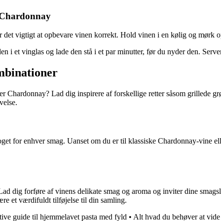
r Chardonnay
det vigtigt at opbevare vinen korrekt. Hold vinen i en kølig og mørk o
n i et vinglas og lade den stå i et par minutter, før du nyder den. Serv
mbinationer
 Chardonnay? Lad dig inspirere af forskellige retter såsom grillede grø
velse.
oget for enhver smag. Uanset om du er til klassiske Chardonnay-vine el
 Lad dig forføre af vinens delikate smag og aroma og inviter dine smag
re et værdifuldt tilføjelse til din samling.
tive guide til hjemmelavet pasta med fyld
•
Alt hvad du behøver at vi