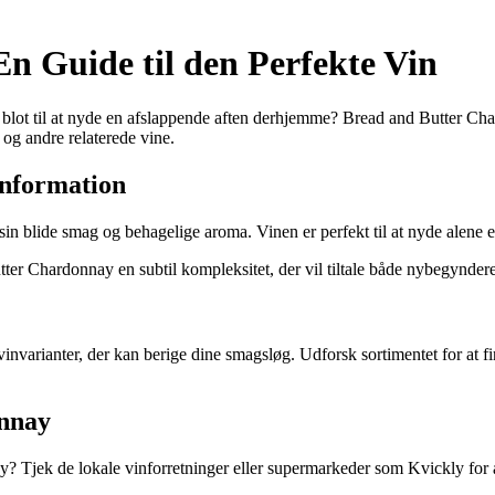
n Guide til den Perfekte Vin
r blot til at nyde en afslappende aften derhjemme? Bread and Butter Cha
g andre relaterede vine.
nformation
 blide smag og behagelige aroma. Vinen er perfekt til at nyde alene ell
tter Chardonnay en subtil kompleksitet, der vil tiltale både nybegynder
arianter, der kan berige dine smagsløg. Udforsk sortimentet for at fin
onnay
y? Tjek de lokale vinforretninger eller supermarkeder som Kvickly for ak