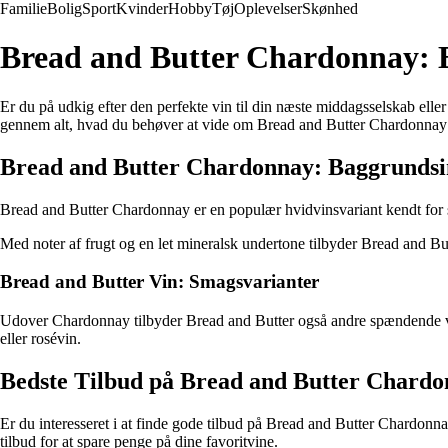
Familie
Bolig
Sport
Kvinder
Hobby
Tøj
Oplevelser
Skønhed
Bread and Butter Chardonnay: E
Er du på udkig efter den perfekte vin til din næste middagsselskab elle
gennem alt, hvad du behøver at vide om Bread and Butter Chardonnay o
Bread and Butter Chardonnay: Baggrundsi
Bread and Butter Chardonnay er en populær hvidvinsvariant kendt for sin
Med noter af frugt og en let mineralsk undertone tilbyder Bread and Bu
Bread and Butter Vin: Smagsvarianter
Udover Chardonnay tilbyder Bread and Butter også andre spændende vinv
eller rosévin.
Bedste Tilbud på Bread and Butter Chard
Er du interesseret i at finde gode tilbud på Bread and Butter Chardonna
tilbud for at spare penge på dine favoritvine.