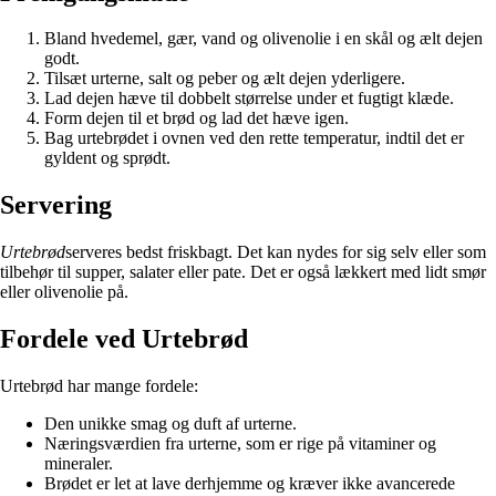
Bland hvedemel, gær, vand og olivenolie i en skål og ælt dejen
godt.
Tilsæt urterne, salt og peber og ælt dejen yderligere.
Lad dejen hæve til dobbelt størrelse under et fugtigt klæde.
Form dejen til et brød og lad det hæve igen.
Bag urtebrødet i ovnen ved den rette temperatur, indtil det er
gyldent og sprødt.
Servering
Urtebrød
serveres bedst friskbagt. Det kan nydes for sig selv eller som
tilbehør til supper, salater eller pate. Det er også lækkert med lidt smør
eller olivenolie på.
Fordele ved Urtebrød
Urtebrød har mange fordele:
Den unikke smag og duft af urterne.
Næringsværdien fra urterne, som er rige på vitaminer og
mineraler.
Brødet er let at lave derhjemme og kræver ikke avancerede