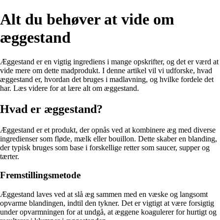
Alt du behøver at vide om
æggestand
Æggestand er en vigtig ingrediens i mange opskrifter, og det er værd at
vide mere om dette madprodukt. I denne artikel vil vi udforske, hvad
æggestand er, hvordan det bruges i madlavning, og hvilke fordele det
har. Læs videre for at lære alt om æggestand.
Hvad er æggestand?
Æggestand er et produkt, der opnås ved at kombinere æg med diverse
ingredienser som fløde, mælk eller bouillon. Dette skaber en blanding,
der typisk bruges som base i forskellige retter som saucer, supper og
tærter.
Fremstillingsmetode
Æggestand laves ved at slå æg sammen med en væske og langsomt
opvarme blandingen, indtil den tykner. Det er vigtigt at være forsigtig
under opvarmningen for at undgå, at æggene koagulerer for hurtigt og