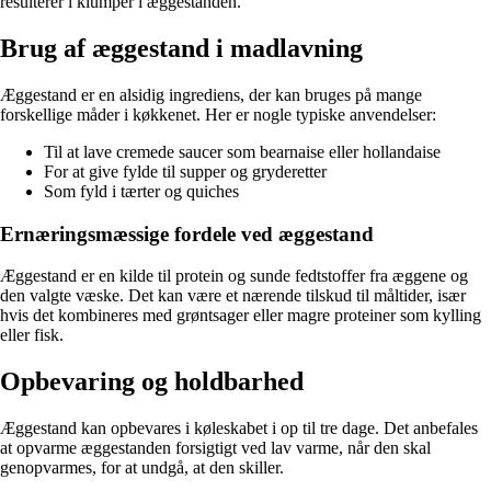
resulterer i klumper i æggestanden.
Brug af æggestand i madlavning
Æggestand er en alsidig ingrediens, der kan bruges på mange
forskellige måder i køkkenet. Her er nogle typiske anvendelser:
Til at lave cremede saucer som bearnaise eller hollandaise
For at give fylde til supper og gryderetter
Som fyld i tærter og quiches
Ernæringsmæssige fordele ved æggestand
Æggestand er en kilde til protein og sunde fedtstoffer fra æggene og
den valgte væske. Det kan være et nærende tilskud til måltider, især
hvis det kombineres med grøntsager eller magre proteiner som kylling
eller fisk.
Opbevaring og holdbarhed
Æggestand kan opbevares i køleskabet i op til tre dage. Det anbefales
at opvarme æggestanden forsigtigt ved lav varme, når den skal
genopvarmes, for at undgå, at den skiller.