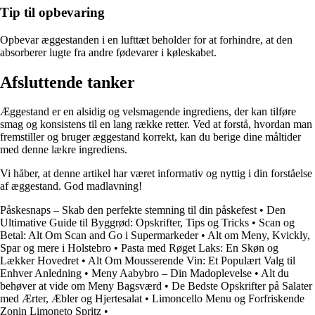
Tip til opbevaring
Opbevar æggestanden i en lufttæt beholder for at forhindre, at den
absorberer lugte fra andre fødevarer i køleskabet.
Afsluttende tanker
Æggestand er en alsidig og velsmagende ingrediens, der kan tilføre
smag og konsistens til en lang række retter. Ved at forstå, hvordan man
fremstiller og bruger æggestand korrekt, kan du berige dine måltider
med denne lækre ingrediens.
Vi håber, at denne artikel har været informativ og nyttig i din forståelse
af æggestand. God madlavning!
Påskesnaps – Skab den perfekte stemning til din påskefest
•
Den
Ultimative Guide til Byggrød: Opskrifter, Tips og Tricks
•
Scan og
Betal: Alt Om Scan and Go i Supermarkeder
•
Alt om Meny, Kvickly,
Spar og mere i Holstebro
•
Pasta med Røget Laks: En Skøn og
Lækker Hovedret
•
Alt Om Mousserende Vin: Et Populært Valg til
Enhver Anledning
•
Meny Aabybro – Din Madoplevelse
•
Alt du
behøver at vide om Meny Bagsværd
•
De Bedste Opskrifter på Salater
med Ærter, Æbler og Hjertesalat
•
Limoncello Menu og Forfriskende
Zonin Limoneto Spritz
•