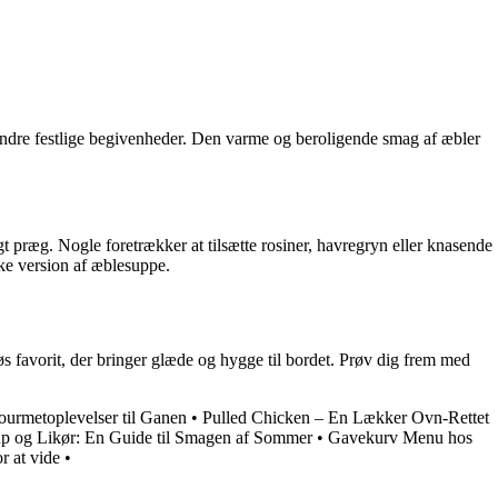
r andre festlige begivenheder. Den varme og beroligende smag af æbler
igt præg. Nogle foretrækker at tilsætte rosiner, havregryn eller knasende
kke version af æblesuppe.
 favorit, der bringer glæde og hygge til bordet. Prøv dig frem med
ourmetoplevelser til Ganen
•
Pulled Chicken – En Lækker Ovn-Rettet
up og Likør: En Guide til Smagen af Sommer
•
Gavekurv Menu hos
r at vide
•