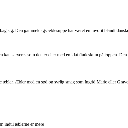
 bag sig. Den gammeldags æblesuppe har været en favorit blandt dansker
en kan serveres som den er eller med en klat flødeskum på toppen. Den
ige æbler. Æbler med en sød og syrlig smag som Ingrid Marie eller Grav
r, indtil æblerne er møre