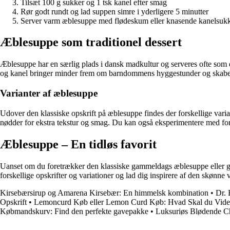
Tilsæt 100 g sukker og 1 tsk kanel efter smag
Rør godt rundt og lad suppen simre i yderligere 5 minutter
Server varm æblesuppe med flødeskum eller knasende kanelsukk
Æblesuppe som traditionel dessert
Æblesuppe har en særlig plads i dansk madkultur og serveres ofte som e
og kanel bringer minder frem om barndommens hyggestunder og skaber 
Varianter af æblesuppe
Udover den klassiske opskrift på æblesuppe findes der forskellige varian
nødder for ekstra tekstur og smag. Du kan også eksperimentere med fors
Æblesuppe – En tidløs favorit
Uanset om du foretrækker den klassiske gammeldags æblesuppe eller ger
forskellige opskrifter og variationer og lad dig inspirere af den skønne
Kirsebærsirup og Amarena Kirsebær: En himmelsk kombination
•
Dr. 
Opskrift
•
Lemoncurd Køb eller Lemon Curd Køb: Hvad Skal du Vide
Købmandskurv: Find den perfekte gavepakke
•
Luksuriøs Blødende C