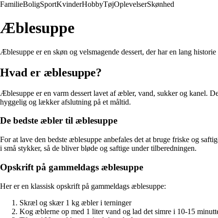
Familie
Bolig
Sport
Kvinder
Hobby
Tøj
Oplevelser
Skønhed
Æblesuppe
Æblesuppe er en skøn og velsmagende dessert, der har en lang historie
Hvad er æblesuppe?
Æblesuppe er en varm dessert lavet af æbler, vand, sukker og kanel. D
hyggelig og lækker afslutning på et måltid.
De bedste æbler til æblesuppe
For at lave den bedste æblesuppe anbefales det at bruge friske og saft
i små stykker, så de bliver bløde og saftige under tilberedningen.
Opskrift på gammeldags æblesuppe
Her er en klassisk opskrift på gammeldags æblesuppe:
Skræl og skær 1 kg æbler i terninger
Kog æblerne op med 1 liter vand og lad det simre i 10-15 minutte