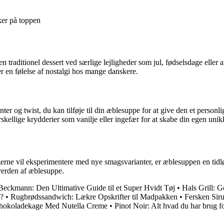
er på toppen
n traditionel dessert ved særlige lejligheder som jul, fødselsdage elle
en følelse af nostalgi hos mange danskere.
ter og twist, du kan tilføje til din æblesuppe for at give den et personl
kellige krydderier som vanilje eller ingefær for at skabe din egen uni
ne vil eksperimentere med nye smagsvarianter, er æblesuppen en tidløs
 verden af æblesuppe.
Beckmann: Den Ultimative Guide til et Super Hvidt Tøj
•
Hals Grill: G
?
•
Rugbrødssandwich: Lækre Opskrifter til Madpakken
•
Fersken Sir
hokoladekage Med Nutella Creme
•
Pinot Noir: Alt hvad du har brug fo