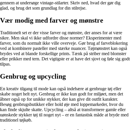
gennem at undersøge vintage-stilarter. Skriv ned, hvad der gør dig
glad, og brug det som grundlag for din stilrejse.
Vær modig med farver og mønstre
Traditionelt set er der visse farver og mønstre, der anses for at være
sikre. Men skal vi ikke udfordre disse normer? Eksperimenter med
farver, som du normalt ikke ville overveje. Gør brug af farveblokering
ved at kombinere pasteller med stærke nuancer. Tøjmønstret kan også
brydes ved at blande forskellige prints. Tænk på striber med blomster
eller prikker med tern. Det vigtigste er at have det sjovt og føle sig godt
tilpas.
Genbrug og upcycling
En kreativ tilgang til mode kan også indebære at genbruge tøj eller
skabe noget helt nyt. Genbrug er ikke kun godt for miljøet, men det
åbner også op for unikke stykker, der kan give dit outfit karakter.
Besøg genbrugsbutikker eller hold øje med loppemarkeder, hvor du
kan finde skjulte skatte. Upcycling – altså at transformere gamle eller
uønskede stykker tøj til noget nyt – er en fantastisk måde at bryde med
traditionel tøjkøb.