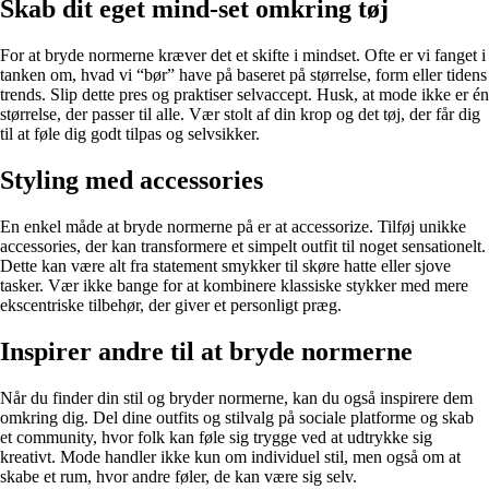
Skab dit eget mind-set omkring tøj
For at bryde normerne kræver det et skifte i mindset. Ofte er vi fanget i
tanken om, hvad vi “bør” have på baseret på størrelse, form eller tidens
trends. Slip dette pres og praktiser selvaccept. Husk, at mode ikke er én
størrelse, der passer til alle. Vær stolt af din krop og det tøj, der får dig
til at føle dig godt tilpas og selvsikker.
Styling med accessories
En enkel måde at bryde normerne på er at accessorize. Tilføj unikke
accessories, der kan transformere et simpelt outfit til noget sensationelt.
Dette kan være alt fra statement smykker til skøre hatte eller sjove
tasker. Vær ikke bange for at kombinere klassiske stykker med mere
ekscentriske tilbehør, der giver et personligt præg.
Inspirer andre til at bryde normerne
Når du finder din stil og bryder normerne, kan du også inspirere dem
omkring dig. Del dine outfits og stilvalg på sociale platforme og skab
et community, hvor folk kan føle sig trygge ved at udtrykke sig
kreativt. Mode handler ikke kun om individuel stil, men også om at
skabe et rum, hvor andre føler, de kan være sig selv.