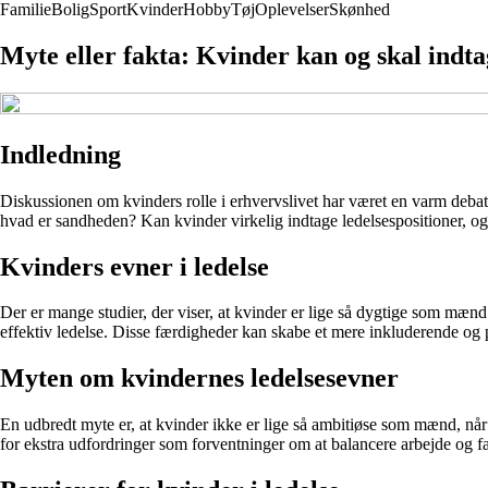
Familie
Bolig
Sport
Kvinder
Hobby
Tøj
Oplevelser
Skønhed
Myte eller fakta: Kvinder kan og skal indta
Indledning
Diskussionen om kvinders rolle i erhvervslivet har været en varm debat i
hvad er sandheden? Kan kvinder virkelig indtage ledelsespositioner, og
Kvinders evner i ledelse
Der er mange studier, der viser, at kvinder er lige så dygtige som mænd
effektiv ledelse. Disse færdigheder kan skabe et mere inkluderende og 
Myten om kvindernes ledelsesevner
En udbredt myte er, at kvinder ikke er lige så ambitiøse som mænd, når 
for ekstra udfordringer som forventninger om at balancere arbejde og f