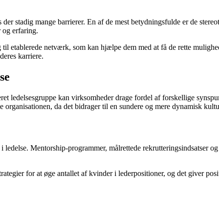
s der stadig mange barrierer. En af de mest betydningsfulde er de stereot
 og erfaring.
l etablerede netværk, som kan hjælpe dem med at få de rette mulighede
deres karriere.
se
eret ledelsesgruppe kan virksomheder drage fordel af forskellige synspun
le organisationen, da det bidrager til en sundere og mere dynamisk kultu
ledelse. Mentorship-programmer, målrettede rekrutteringsindsatser og led
er for at øge antallet af kvinder i lederpositioner, og det giver positive