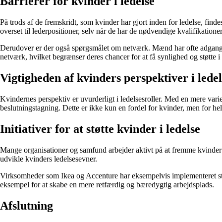
Barrierer for kvinder i ledelse
På trods af de fremskridt, som kvinder har gjort inden for ledelse, finde
overset til lederpositioner, selv når de har de nødvendige kvalifikationer
Derudover er der også spørgsmålet om netværk. Mænd har ofte adgang ti
netværk, hvilket begrænser deres chancer for at få synlighed og støtte i 
Vigtigheden af kvinders perspektiver i ledel
Kvindernes perspektiv er uvurderligt i ledelsesroller. Med en mere vari
beslutningstagning. Dette er ikke kun en fordel for kvinder, men for he
Initiativer for at støtte kvinder i ledelse
Mange organisationer og samfund arbejder aktivt på at fremme kvinder i 
udvikle kvinders ledelsesevner.
Virksomheder som Ikea og Accenture har eksempelvis implementeret strategi
eksempel for at skabe en mere retfærdig og bæredygtig arbejdsplads.
Afslutning